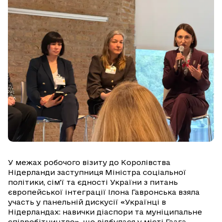
У межах робочого візиту до Королівства
Нідерланди заступниця Міністра соціальної
політики, сім’ї та єдності України з питань
європейської інтеграції Ілона Гавронська взяла
участь у панельній дискусії «Українці в
Нідерландах: навички діаспори та муніципальне
співробітництво», що відбулася у місті Гаага.