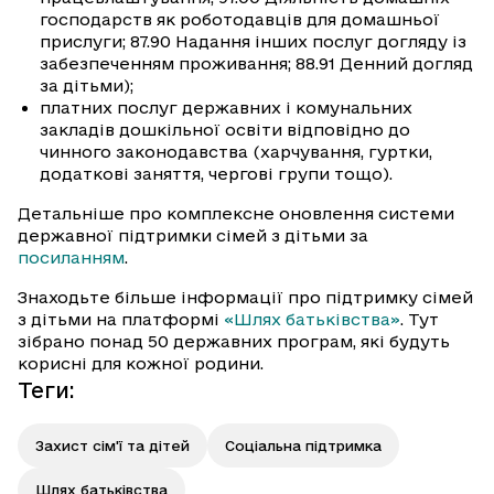
господарств як роботодавців для домашньої
прислуги; 87.90 Надання інших послуг догляду із
забезпеченням проживання; 88.91 Денний догляд
за дітьми);
платних послуг державних і комунальних
закладів дошкільної освіти відповідно до
чинного законодавства (харчування, гуртки,
додаткові заняття, чергові групи тощо).
Детальніше про комплексне оновлення системи
державної підтримки сімей з дітьми за
посиланням
.
Знаходьте більше інформації про підтримку сімей
з дітьми на платформі
«Шлях батьківства»
. Тут
зібрано понад 50 державних програм, які будуть
корисні для кожної родини.
Теги
:
Захист сім'ї та дітей
Соціальна підтримка
Шлях батьківства