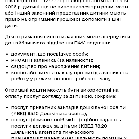
інвалідністю — 12 000 грн. Якщо станом на 1 січня
2026 р. дитині ще не виповнилося три роки, мати
або інший законний представник дитини мають
право на отримання грошової допомоги з цієї
дати.
Для отримання виплати заявник може звернутися
до найближчого відділення ПФУ, подавши:
документ, що посвідчує особу;
РНОКПП заявника (за наявності);
свідоцтво про народження дитини;
копію або витяг з наказу про вихід заявника на
роботу у режимі повного робочого часу.
Отримані кошти можуть бути використані на
оплату послуг догляду за дитиною, зокрема:
послуг приватних закладів дошкільної освіти
(КВЕД 85.10 Дошкільна освіта);
послуг фізичних осіб, які офіційно надають
послуги догляду за дітьми (КВЕД 78.20
Діяльність агентств тимчасового
працевлаштування; 97.00 Діяльність домашніх