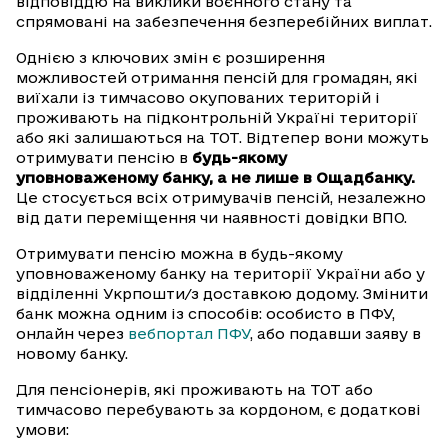
відповіддю на виклики воєнного стану та
спрямовані на забезпечення безперебійних виплат.
Однією з ключових змін є розширення
можливостей отримання пенсій для громадян, які
виїхали із тимчасово окупованих територій і
проживають на підконтрольній Україні території
або які залишаються на ТОТ. Відтепер вони можуть
отримувати пенсію в
будь-якому
уповноваженому банку, а не лише в Ощадбанку.
Це стосується всіх отримувачів пенсій, незалежно
від дати переміщення чи наявності довідки ВПО.
Отримувати пенсію можна в будь-якому
уповноваженому банку на території України або у
відділенні Укрпошти/з доставкою додому. Змінити
банк можна одним із способів: особисто в ПФУ,
онлайн через
вебпортал ПФУ
, або подавши заяву в
новому банку.
Для пенсіонерів, які проживають на ТОТ або
тимчасово перебувають за кордоном, є додаткові
умови: