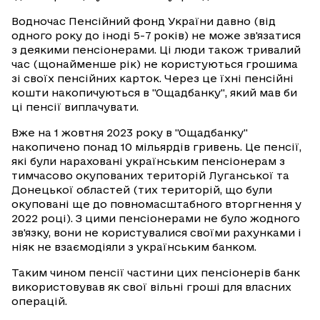
Водночас Пенсійний фонд України давно (від
одного року до іноді 5-7 років) не може зв'язатися
з деякими пенсіонерами. Ці люди також тривалий
час (щонайменше рік) не користуються грошима
зі своїх пенсійних карток. Через це їхні пенсійні
кошти накопичуються в "Ощадбанку", який мав би
ці пенсії виплачувати.
Вже на 1 жовтня 2023 року в "Ощадбанку"
накопичено понад 10 мільярдів гривень. Це пенсії,
які були нараховані українським пенсіонерам з
тимчасово окупованих територій Луганської та
Донецької областей (тих територій, що були
окуповані ще до повномасштабного вторгнення у
2022 році). З цими пенсіонерами не було жодного
зв'язку, вони не користувалися своїми рахунками і
ніяк не взаємодіяли з українським банком.
Таким чином пенсії частини цих пенсіонерів банк
використовував як свої вільні гроші для власних
операцій.