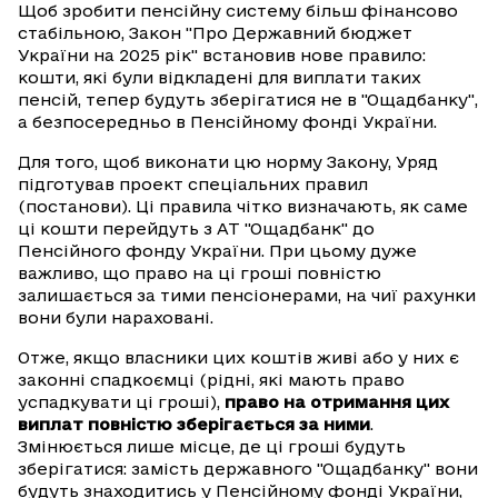
Щоб зробити пенсійну систему більш фінансово
стабільною, Закон "Про Державний бюджет
України на 2025 рік" встановив нове правило:
кошти, які були відкладені для виплати таких
пенсій, тепер будуть зберігатися не в "Ощадбанку",
а безпосередньо в Пенсійному фонді України.
Для того, щоб виконати цю норму Закону, Уряд
підготував проект спеціальних правил
(постанови). Ці правила чітко визначають, як саме
ці кошти перейдуть з АТ "Ощадбанк" до
Пенсійного фонду України. При цьому дуже
важливо, що право на ці гроші повністю
залишається за тими пенсіонерами, на чиї рахунки
вони були нараховані.
Отже, якщо власники цих коштів живі або у них є
законні спадкоємці (рідні, які мають право
успадкувати ці гроші),
право на отримання цих
виплат повністю зберігається за ними
.
Змінюється лише місце, де ці гроші будуть
зберігатися: замість державного "Ощадбанку" вони
будуть знаходитись у Пенсійному фонді України,