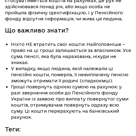
стосуватиметься коштів на рахунках, де рух не
здійснювався понад рік, або якщо особа не
пройшла фізичну ідентифікацію, і у Пенсійного
фонду відсутня інформація, чи жива ця людина.
Що важливо знати?
Ніхто НЕ втратить свої кошти: Найголовніше –
право на ці гроші залишається за власником. Уся
сума пенсії, яка була нарахована, нікуди не
зникає.
У випадку, якщо людина, якій належали ці
пенсійні кошти, померла, її невиплачену пенсію
зможуть отримати її родичі (спадкоємці).
Гроші повернуть однією сумою на рахунок: у
разі звернення особи до Пенсійного фонду
України із заявою про виплату повернутої суми
коштів, отримувачам повернуть одразу всю
суму. Ці кошти перерахують на банківський
рахунок.
Теги
: