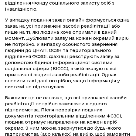
відділення Фонду соціального захисту осіб з
інвалідністю.
У випадку подання заяви онлайн формується одна
заява на усі призначені засоби реабілітації або
лише на ті, які людина хоче отримати в даний
момент. Дублювати заяву на кожен окремий виріб
не потрібно. У випадку особистого звернення
людини до ЦНАП, ОСЗН та територіального
відділення ФСЗОІ, фахівці реєструють заяву за
допомогою Єдиної інформаційної системи
соціальної сфери (ЄІССС), в якій вказують всі
призначені людині засоби реабілітації. Однак
вносити такі дані потрібно, якщо інформація у
системі не підтягнулася.
Важливо: це не означає, що всі призначені засоби
реабілітації потрібно замовляти в одного
підприємства. Після перевірки поданих
документів територіальним відділенням ФСЗОІ,
людина отримує направлення на кожен виріб
окремо. З ним можна звернутися до будь-якого
підприємства (або кількох) на вибір, щоб замовити