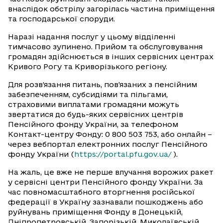
внаслідок обстрілу загорілась частина приміщення
та господарської споруди.
Наразі надання послуг у цьому відділенні
тимчасово зупинено. Прийом та обслуговування
громадян здійснюється в інших сервісних центрах
Кривого Рогу та Криворізького регіону.
Для розв’язання питань, пов'язаних з пенсійним
забезпеченням, субсидіями та пільгами,
страховими виплатами громадяни можуть
звертатися до будь-яких сервісних центрів
Пенсійного фонду України, за телефоном
Контакт-центру Фонду: 0 800 503 753, або онлайн –
через вебпортал електронних послуг Пенсійного
фонду України (
https://portal.pfu.gov.ua/
).
На жаль, це вже не перше влучання ворожих ракет
у сервісні центри Пенсійного фонду України. За
час повномасштабного вторгнення російської
федерації в Україну зазнавали пошкоджень або
руйнувань приміщення Фонду в Донецькій,
Дніпропетровській, Запорізькій, Миколаївській,