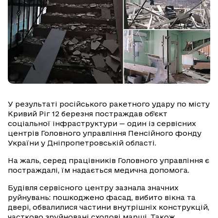
У результаті російського ракетного удару по місту
Кривий Ріг 12 березня постраждав об’єкт
соціальної інфраструктури — один із сервісних
центрів Головного управління Пенсійного фонду
України у Дніпропетровській області.
На жаль, серед працівників Головного управління є
постраждалі, їм надається медична допомога.
Будівля сервісного центру зазнала значних
руйнувань: пошкоджено фасад, вибито вікна та
двері, обвалилися частини внутрішніх конструкцій,
частково зруйновані сходові марші. Також