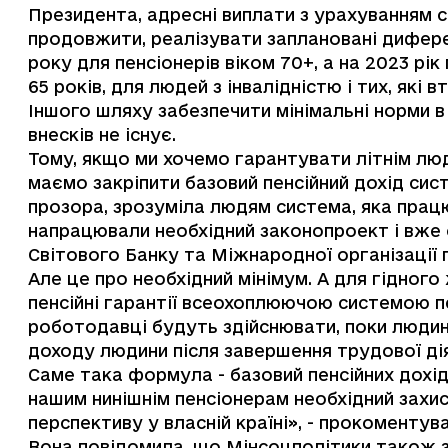
Президента, адресні виплати з урахуванням 
продовжити, реалізувати заплановані дифере
року для пенсіонерів віком 70+, а на 2023 рі
65 років, для людей з інвалідністю і тих, які 
Іншого шляху забезпечити мінімальні норми в
внесків не існує.
Тому, якщо ми хочемо гарантувати літнім люд
маємо закріпити базовий пенсійний дохід сис
прозора, зрозуміла людям система, яка працює
напрацювали необхідний законопроект і вже 
Світового Банку та Міжнародної організації п
Але це про необхідний мінімум. А для гідного
пенсійні гарантії всеохоплюючою системою пен
роботодавці будуть здійснювати, поки люди
доходу людини після завершення трудової дія
Саме така формула - базовий пенсійних дохід 
нашим нинішнім пенсіонерам необхідний захис
перспективу у власній країні», - прокоменту
Вона повідомила, що Мінсоцполітики також 