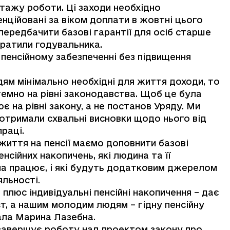
стажу роботи. Ці заходи необхідно
нційовані за віком доплати в жовтні цього
к передбачити базові гарантії для осіб старше
втратили годувальника.
 пенсійному забезпеченні без підвищення
ям мінімально необхідні для життя доходи, то
темно на рівні законодавства. Щоб це була
 на рівні закону, а не постанов Уряду. Ми
отримали схвальні висновки щодо нього від
раці.
 життя на пенсії маємо доповнити базові
сійних накопичень, які людина та її
на працює, і які будуть додатковим джерелом
льності.
плюс індивідуальні пенсійні накопичення – дає
т, а нашим молодим людям – гідну пенсійну
вала Марина Лазебна.
завершує роботу над проектом закону про