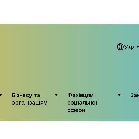
Укр
Бізнесу та
Фахівцям
За
організаціям
соціальної
сфери