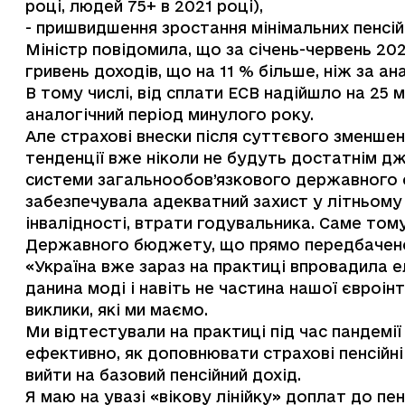
році, людей 75+ в 2021 році),
- пришвидшення зростання мінімальних пенсій
Міністр повідомила, що за січень-червень 20
гривень доходів, що на 11 % більше, ніж за а
В тому числі, від сплати ЕСВ надійшло на 25 м
аналогічний період минулого року.
Але страхові внески після суттєвого зменшен
тенденції вже ніколи не будуть достатнім д
системи загальнообов’язкового державного 
забезпечувала адекватний захист у літньому 
інвалідності, втрати годувальника. Саме том
Державного бюджету, що прямо передбачено
«Україна вже зараз на практиці впровадила е
данина моді і навіть не частина нашої євроін
виклики, які ми маємо.
Ми відтестували на практиці під час пандемі
ефективно, як доповнювати страхові пенсійн
вийти на базовий пенсійний дохід.
Я маю на увазі «вікову лінійку» доплат до пен