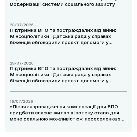
модернізації системи соціального захисту
28/07/2026
Підтримка ВПО та постраждалих від війни:
Мінсоцполітики і Датська рада у справах
біженців обговорили проєкт допомоги у
прифронтових районах
28/07/2026
Підтримка ВПО та постраждалих від війни:
Мінсоцполітики і Датська рада у справах
біженців обговорили проєкт допомоги у
прифронтових районах
16/07/2026
«Після запровадження компенсації для ВПО
придбати власне житло в іпотеку стало для
мене реальною можливістю»: переселенка з
Маріуполя розповіла про участь у програмі
«єОселя»