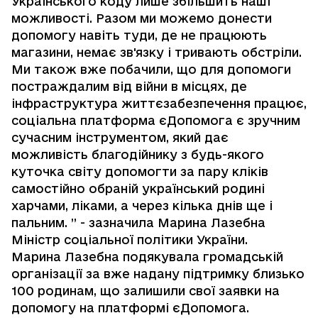
Українського коду лише збільшить наші
можливості. Разом ми можемо донести
допомогу навіть туди, де не працюють
магазини, немає зв'язку і тривають обстріли.
Ми також вже побачили, що для допомоги
постраждалим від війни в місцях, де
інфраструктура життєзабезпечення працює,
соціальна платформа єДопомога є зручним
сучасним інструментом, який дає
можливість благодійнику з будь-якого
куточка світу допомогти за пару кліків
самостійно обраній український родині
харчами, ліками, а через кілька днів ще і
пальним. ” - зазначила Марина Лазебна
Міністр соціальної політики України.
Марина Лазебна подякувала громадській
організації за вже надану підтримку близько
100 родинам, що залишили свої заявки на
допомогу на платформі єДопомога.