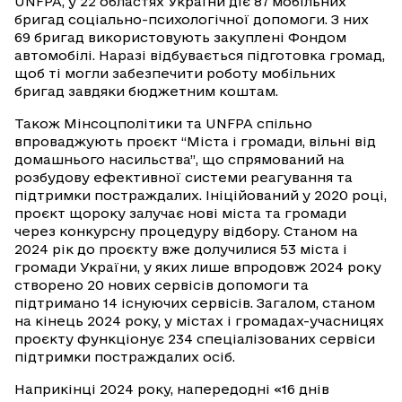
UNFPA, у 22 областях України діє 87 мобільних
бригад соціально-психологічної допомоги. З них
69 бригад використовують закуплені Фондом
автомобілі. Наразі відбувається підготовка громад,
щоб ті могли забезпечити роботу мобільних
бригад завдяки бюджетним коштам.
Також Мінсоцполітики та UNFPA спільно
впроваджують проєкт “Міста і громади, вільні від
домашнього насильства”, що спрямований на
розбудову ефективної системи реагування та
підтримки постраждалих. Ініційований у 2020 році,
проєкт щороку залучає нові міста та громади
через конкурсну процедуру відбору. Станом на
2024 рік до проєкту вже долучилися 53 міста і
громади України, у яких лише впродовж 2024 року
створено 20 нових сервісів допомоги та
підтримано 14 існуючих сервісів. Загалом, станом
на кінець 2024 року, у містах і громадах-учасницях
проєкту функціонує 234 спеціалізованих сервіси
підтримки постраждалих осіб.
Наприкінці 2024 року, напередодні «16 днів