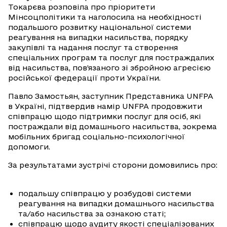
Токарєва розповіла про пріоритети
Мінсоцполітики та наголосила на необхідності
подальшого розвитку національної системи
реагування на випадки насильства, порядку
закупівлі та надання послуг та створення
спеціальних програм та послуг для постраждалих
від насильства, пов’язаного зі збройною агресією
російської федерації проти України.
Павло Замостьян, заступник Представника UNFPA
в Україні, підтвердив намір UNFPA продовжити
співпрацю щодо підтримки послуг для осіб, які
постраждали від домашнього насильства, зокрема
мобільних бригад соціально-психологічної
допомоги.
За результатами зустрічі сторони домовились про:
подальшу співпрацю у розбудові системи
реагування на випадки домашнього насильства
та/або насильства за ознакою статі;
співпрацю щодо аудиту якості спеціалізованих