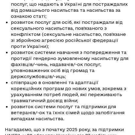
послуг, що надають в Україні для постраждалих
від домашнього насильства та насильства за
ознакою статі;
розвиток послуг для осіб, які постраждали від
сексуального насильства, пов'язаного з
конфліктом (сексуальне насильство, пов'язане
зі збройною агресією російської федерації
проти України);
розвиток системи навчання з попередження та
протидії гендерно зумовленому насильству для
фахівців/-чинь, надавачів/-ок послуг,
уповноважених осіб від громад та
держслужбовців/-иць;
співпрацю в оновленні та адаптації
корекційних програм до нових умов, зокрема з
урахуванням потреб людей, які переживають
травматичний досвід війни;
розвиток системи послуг та підтримки для
ветеранів/-ок та їхніх сімей щодо запобігання
випадкам насильства.
Нагадаємо, що з початку 2025 року, за підтримки