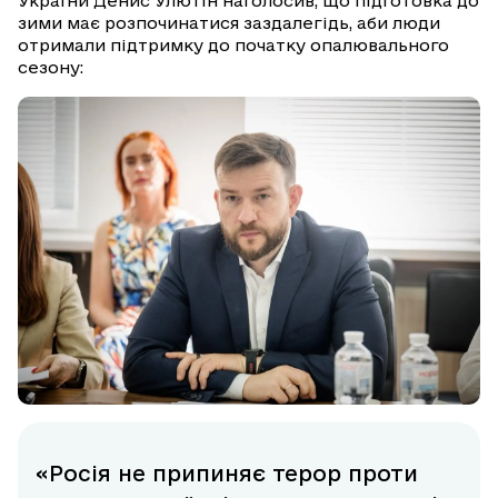
України Денис Улютін наголосив, що підготовка до
зими має розпочинатися заздалегідь, аби люди
отримали підтримку до початку опалювального
сезону:
«Росія не припиняє терор проти