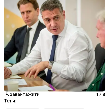
Завантажити
1
/
8
Теги
: