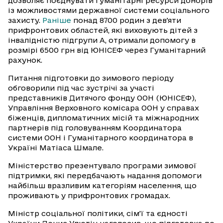
дозволяє поєднувати гуманітарні ресурси донорів
із можливостями державної системи соціального
захисту.
Раніше
понад 8700 родин з девʼяти
прифронтових областей, які виховують дітей з
інвалідністю підгрупи А, отримали допомогу в
розмірі 6500 грн від ЮНІСЕФ через Гуманітарний
рахунок.
Питання підготовки до зимового періоду
обговорили під час зустрічі за участі
представників Дитячого фонду ООН (ЮНІСЕФ),
Управління Верховного комісара ООН у справах
біженців, дипломатичних місій та міжнародних
партнерів під головуванням Координатора
системи ООН і Гуманітарного координатора в
Україні Матіаса Шмале.
Міністерство презентувало програми зимової
підтримки, які передбачають надання допомоги
найбільш вразливим категоріям населення, що
проживають у прифронтових громадах.
Міністр соціальної політики, сім’ї та єдності