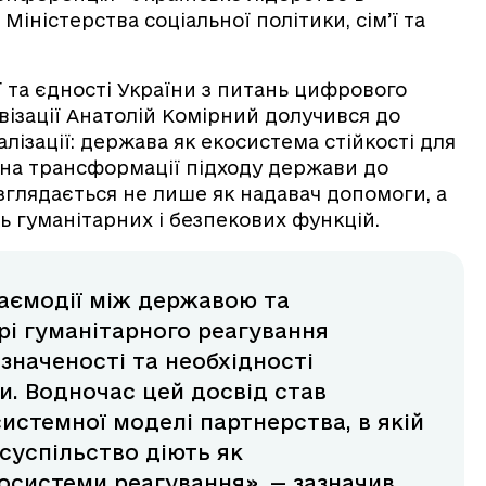
Міністерства соціальної політики, сім’ї та
’ї та єдності України з питань цифрового
ізації Анатолій Комірний долучився до
лізації: держава як екосистема стійкості для
 на трансформації підходу держави до
озглядається не лише як надавач допомоги, а
ь гуманітарних і безпекових функцій.
заємодії між державою та
і гуманітарного реагування
значеності та необхідності
и. Водночас цей досвід став
истемної моделі партнерства, в якій
суспільство діють як
осистеми реагування», — зазначив