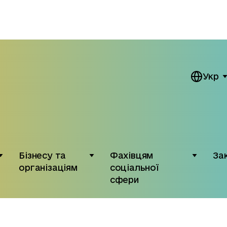
Укр
Бізнесу та
Фахівцям
За
організаціям
соціальної
сфери