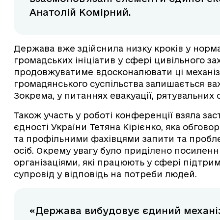
Анатолій Комірний.
Держава вже здійснила низку кроків у норм
громадських ініціатив у сфері цивільного за
продовжуватиме вдосконалювати ці механізм
громадянського суспільства залишається в
Зокрема, у питаннях евакуації, рятувальних
Також участь у роботі конференції взяла заст
єдності України Тетяна Кірієнко, яка обгов
та профільними фахівцями запити та пробл
осіб. Окрему увагу було приділено посилен
організаціями, які працюють у сфері підтр
супровід у відповідь на потреби людей.
«Держава вибудовує єдиний механіз