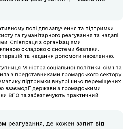
ативному полі для залучення та підтримки
хисту та гуманітарного реагування та надалі
и. Співпраця з організаціями
ажливою складовою системи безпеки.
 операцій та надання допомоги населенню.
упниця Міністра соціальної політики, сім’ї та
орила з представниками громадського сектору
ематику підтримки внутрішньо переміщених
ню взаємодії держави з громадськими
имки ВПО та забезпечують практичний
м реагування, де кожен запит від