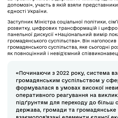
допомозі», участь в якій взяли представники 
єдності України.
Заступник Міністра соціальної політики, сім
розвитку, цифрових трансформацій і цифров
панельної дискусії «Національний вимір лока
громадянського суспільства». Він наголосив
громадянського суспільства, яке сьогодні р
як повноцінний і невід’ємний співвиконавец
«Починаючи з 2022 року, система в
громадянським суспільством у сфер
формувалася в умовах високої неви
оперативного реагування на виклик
підґрунтям для переходу до більш с
держава, громади та громадянське 
взаємопов’язані елементи єдиної ек