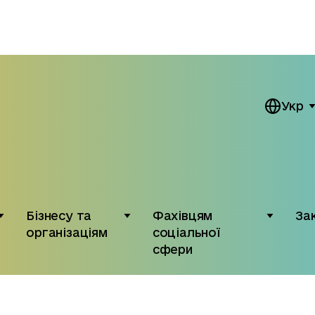
Укр
Бізнесу та
Фахівцям
За
організаціям
соціальної
сфери