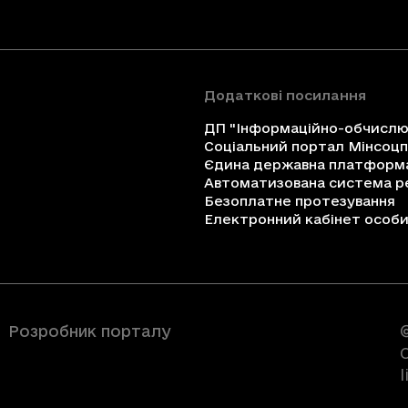
Додаткові посилання
ДП "Інформаційно-обчислюв
Соціальний портал Мінсоц
Єдина державна платформа 
Автоматизована система ре
Безоплатне протезування
Електронний кабінет особи 
Розробник порталу
C