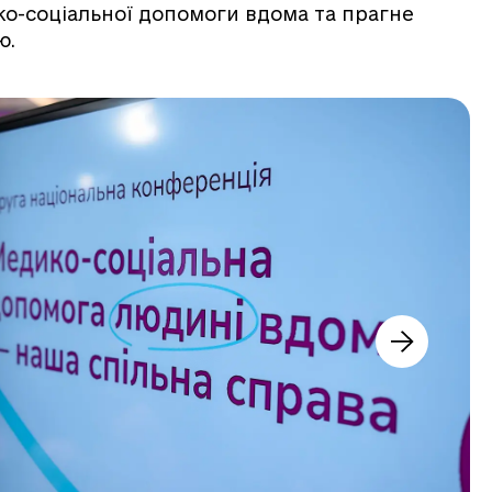
ико-соціальної допомоги вдома та прагне
ю.