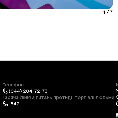
1
/
7
Телефон
(044) 204-72-73
Гаряча лінія з питань протидії торгівлі людьми
1547