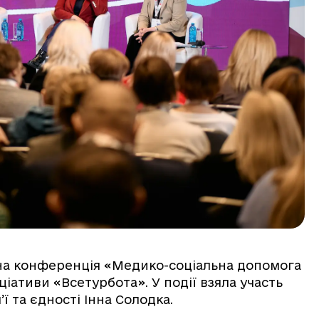
льна конференція «Медико-соціальна допомога
ціативи «Всетурбота». У події взяла участь
’ї та єдності Інна Солодка.