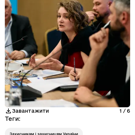
Завантажити
1
/
6
Теги
:
Захисникам і захисницям України