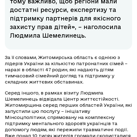
тому важливо, щоб регіони мали
достатні ресурси, експертизу та
підтримку партнерів для якісного
захисту прав дітей», – наголосила
Людмила Шемелинець.
За її словами, Житомирська область є однією з
лідерів України за кількістю патронатних сімей –
наразі в області 47 родин, які надають дітям
тимчасовий сімейний догляд та підтримку у
складних життєвих обставинах.
Серед іншого, в рамках візиту Людмила
Шемелинець відвідала Центр життєстійкості.
Житомирщина серед перших областей України, які
запустили цю послугу – ініціативу
Мінсоцполітики, спрямовану на комплексну
підтримку ментального здоров’я українців та
допомогу людям, які пережили травматичні події.
Вже понад 10 тисяч жителів громади скористалися