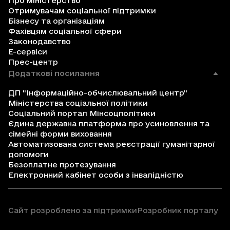
Про міністерство
Отримувачам соціальної підтримки
Бізнесу та організаціям
Фахівцям соціальної сфери
Законодавство
Е-сервіси
Прес-центр
Додаткові посилання
ДП "Інформаційно-обчислювальний центр"
Міністерства соціальної політики
Соціальний портал Мінсоцполітики
Єдина державна платформа про усиновлення та
сімейні форми виховання
Автоматизована система реєстрації гуманітарної
допомоги
Безоплатне протезування
Електронний кабінет особи з інвалідністю
Сайт розроблено за підтримки
Розробник порталу