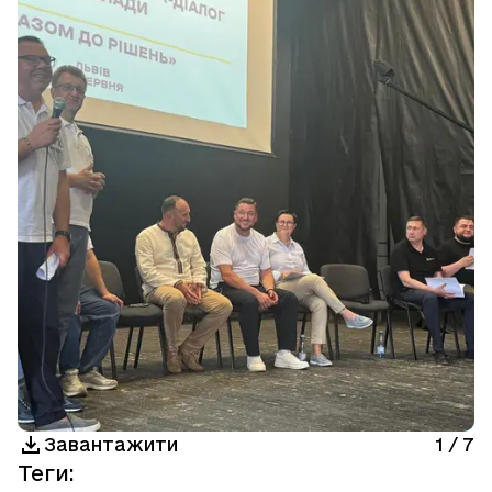
Завантажити
1
/
7
Теги
: