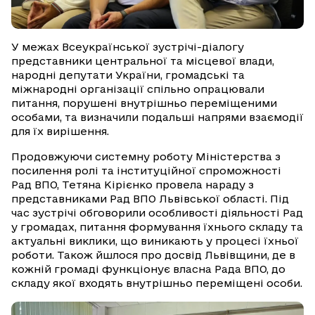
У межах Всеукраїнської зустрічі-діалогу
представники центральної та місцевої влади,
народні депутати України, громадські та
міжнародні організації спільно опрацювали
питання, порушені внутрішньо переміщеними
особами, та визначили подальші напрями взаємодії
для їх вирішення.
Продовжуючи системну роботу Міністерства з
посилення ролі та інституційної спроможності
Рад ВПО, Тетяна Кірієнко провела нараду з
представниками Рад ВПО Львівської області. Під
час зустрічі обговорили особливості діяльності Рад
у громадах, питання формування їхнього складу та
актуальні виклики, що виникають у процесі їхньої
роботи. Також йшлося про досвід Львівщини, де в
кожній громаді функціонує власна Рада ВПО, до
складу якої входять внутрішньо переміщені особи.