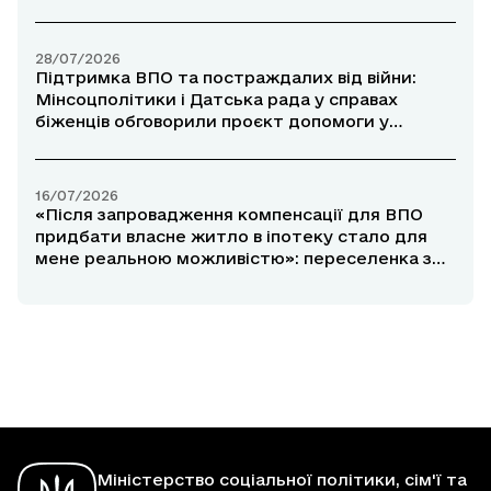
прифронтових районах
28/07/2026
Підтримка ВПО та постраждалих від війни:
Мінсоцполітики і Датська рада у справах
біженців обговорили проєкт допомоги у
прифронтових районах
16/07/2026
«Після запровадження компенсації для ВПО
придбати власне житло в іпотеку стало для
мене реальною можливістю»: переселенка з
Маріуполя розповіла про участь у програмі
«єОселя»
Міністерство соціальної політики, сім'ї та