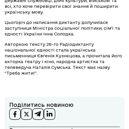
державні службовці, діячі культури, військові та
всі, хто хоче перевірити свої знання й поширити
українську мову.
Цьогоріч до написання диктанту долучилася
заступниця Міністра соціальної політики, сім’ї та
єдності України Інна Солодка.
Авторкою тексту 26-го Радіодиктанту
національної єдності стала українська
письменниця Євгенія Кузнєцова, а прочитала його
акторка театру і кіно, народна артистка та
телеведуча Наталія Сумська. Текст має назву
“Треба жити!”.
Поділитись новиною