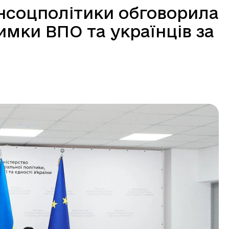
нсоцполітики обговорила
имки ВПО та українців за