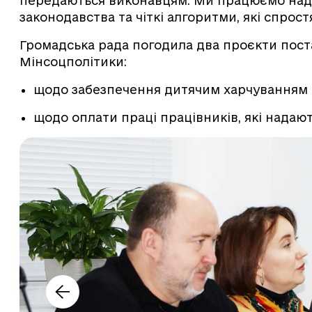
передаються виконавцям. Ми працюємо над т
законодавства та чіткі алгоритми, які спро
Громадська рада погодила два проєкти поста
Мінсоцполітики:
щодо забезпечення дитячим харчуванням ді
щодо оплати праці працівників, які надають