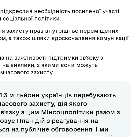
ідкреслив необхідність посиленої участі
 соціальної політики.
ння захисту прав внутрішньо переміщених
ном, а також шляхи вдосконалення комунікації
а на важливості підтримки зв’язку з
 на виклики, з якими вони можуть
имчасового захисту.
4,3 мільйони українців перебувають
асового захисту, дія якого
 зв'язку з цим Мінсоцполітики разом з
вує План дій з реагування на
ся на публічне обговорення, і ми