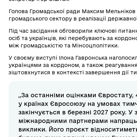
Голова Громадської ради Максим Мельніков п
громадського сектору в реалізації державної
Під час засідання обговорили ключові пита
осіб та українців, які перебувають за кордо
між громадськістю та Мінсоцполітики.
У своєму виступі Ілона Гавронська наголосил
українцями за кордоном, а також реагування
зіштовхнутися в контексті завершення дії т
„За останніми оцінками Євростату, 
у країнах Євросоюзу на умовах тимч
закінчується в березні 2027 року. У
міжнародними партнерами напрацьо
виклики. Його проєкт відноситиметь