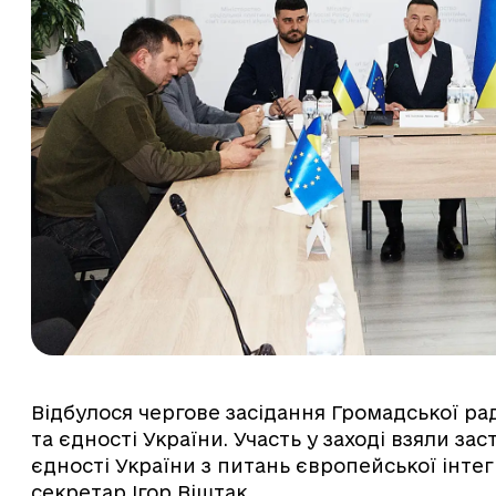
Відбулося чергове засідання Громадської ради
та єдності України. Участь у заході взяли зас
єдності України з питань європейської інте
секретар Ігор Віштак.