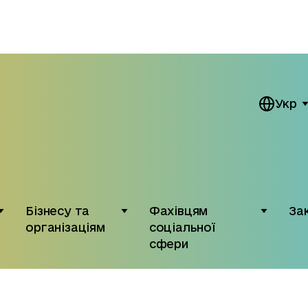
Укр
Бізнесу та
Фахівцям
За
організаціям
соціальної
сфери