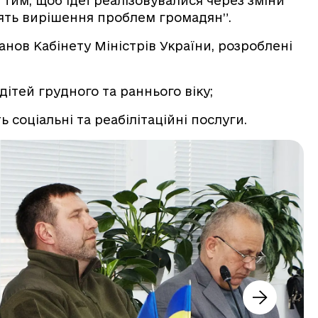
им, щоб ідеї реалізовувалися через зміни
стять вирішення проблем громадян”.
нов Кабінету Міністрів України, розроблені
тей грудного та раннього віку;
 соціальні та реабілітаційні послуги.