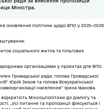
ької ради за внесення пропозицій
ниця Міністра.
ня оновлення політики щодо ВПО у 2025–2028
лаштування;
иток соціального житла та пільгових
ародними організаціями у проєктах для ВПО.
 член Громадської ради, голова Громадської
сіб” Юрій Зиков та голова Всеукраїнської
 самоорганізації населення” Ірина Іванова.
відкритість Мінсоцполітики до діалогу та
сті: „Усі питання та пропозиції фіксуються і