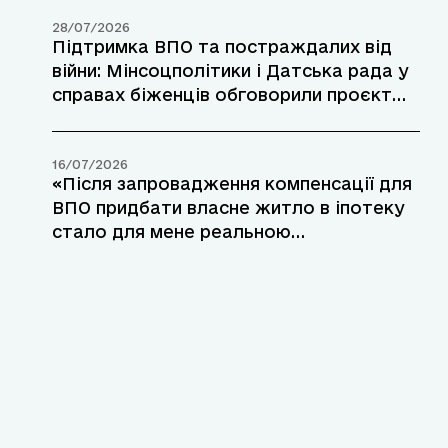
28/07/2026
Підтримка ВПО та постраждалих від
війни: Мінсоцполітики і Датська рада у
справах біженців обговорили проєкт
допомоги у прифронтових районах
16/07/2026
«Після запровадження компенсації для
ВПО придбати власне житло в іпотеку
стало для мене реальною
можливістю»: переселенка з Маріуполя
розповіла про участь у програмі
«єОселя»