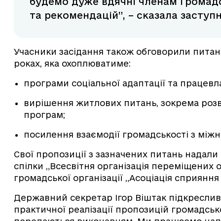
будемо дуже вдячні членам Громадс
та рекомендацій”, – сказала заступ
Учасники засідання також обговорили питан
роках, яка охоплюватиме:
програми соціальної адаптації та працев
вирішення житлових питань, зокрема розв
програм;
посилення взаємодії громадськості з міжн
Свої пропозиції з зазначених питань надали
спілки „Всесвітня організація переміщених о
громадської організації „Асоціація сприяння
Державний секретар Ігор Віштак підкреслив 
практичної реалізації пропозицій громадсько