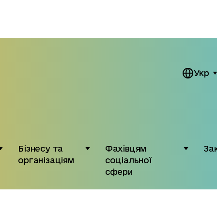
Укр
Бізнесу та
Фахівцям
За
організаціям
соціальної
сфери