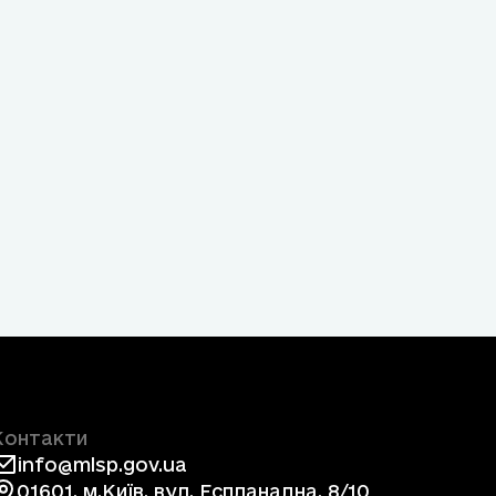
Контакти
info@mlsp.gov.ua
01601, м.Київ, вул. Еспланадна, 8/10