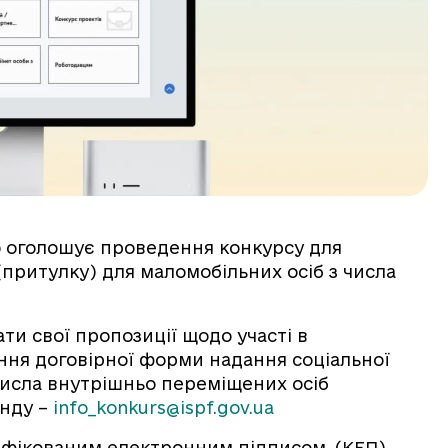
тю оголошує проведення конкурсу для
(притулку) для маломобільних осіб з числа
ати свої пропозиції щодо участі в
ння договірної форми надання соціальної
числа внутрішньо переміщених осіб
нду –
info_konkurs@ispf.gov.ua
ліфікованим електронним підписом. (КЕП)