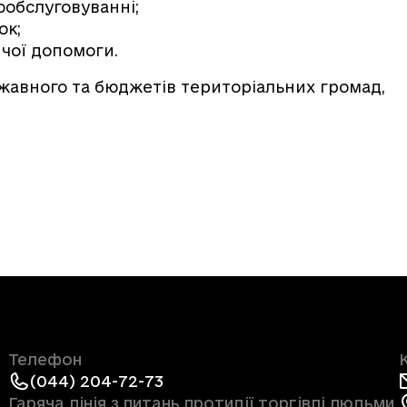
ообслуговуванні;
ок;
чої допомоги.
жавного та бюджетів територіальних громад,
Телефон
(044) 204-72-73
Гаряча лінія з питань протидії торгівлі людьми