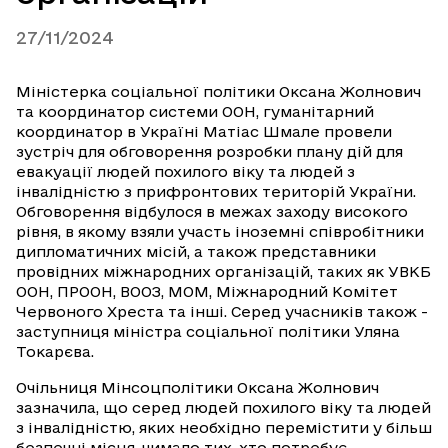
27/11/2024
Міністерка соціальної політики Оксана Жолнович
та координатор системи ООН, гуманітарний
координатор в Україні Матіас Шмале провели
зустріч для обговорення розробки плану дій для
евакуації людей похилого віку та людей з
інвалідністю з прифронтових територій України.
Обговорення відбулося в межах заходу високого
рівня, в якому взяли участь іноземні співробітники
дипломатичних місій, а також представники
провідних міжнародних організацій, таких як УВКБ
ООН, ПРООН, ВООЗ, МОМ, Міжнародний Комітет
Червоного Хреста та інші. Серед учасників також -
заступниця міністра соціальної політики Уляна
Токарєва.
Очільниця Мінсоцполітики Оксана Жолнович
зазначила, що серед людей похилого віку та людей
з інвалідністю, яких необхідно перемістити у більш
безпечні місця, чимало тих, хто потребує