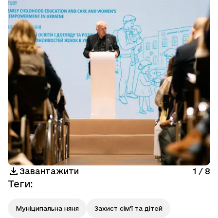
Завантажити
1
/
8
Теги
:
Муніципальна няня
Захист сім'ї та дітей