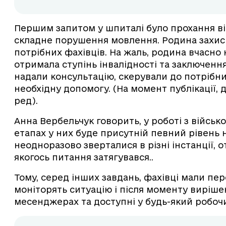
Першим запитом у шпиталі було прохання від
складне порушення мовлення. Родина захисн
потрібних фахівців. На жаль, родина вчасно 
отримала ступінь інвалідності та заключенн
надали консультацію, скерували до потрібни
необхідну допомогу. (На момент публікації,
ред).
Анна Вербельчук говорить, у роботі з війсь
етапах у них буде присутній певний рівень н
неодноразово зверталися в різні інстанції,
якогось питання затягувався..
Тому, серед інших завдань, фахівці мали пе
моніторять ситуацію і після моменту виріше
месенджерах та доступні у будь-який робоч