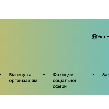
Укр
Бізнесу та
Фахівцям
За
організаціям
соціальної
сфери