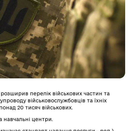
и розширив перелік військових частин та
супроводу військовослужбовців та їхніх
 понад 20 тисяч військових.
а навчальні центри.
визначає стандарт надання послуги - ред.),