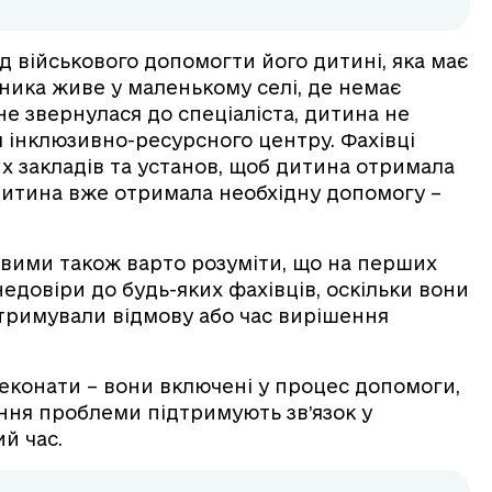
 військового допомогти його дитині, яка має
ика живе у маленькому селі, де немає
не звернулася до спеціаліста, дитина не
я інклюзивно-ресурсного центру. Фахівці
х закладів та установ, щоб дитина отримала
 дитина вже отримала необхідну допомогу –
ковими також варто розуміти, що на перших
едовіри до будь-яких фахівців, оскільки вони
 отримували відмову або час вирішення
реконати – вони включені у процес допомоги,
ння проблеми підтримують зв’язок у
ий час.