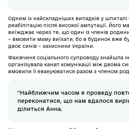
Одним із найскладніших випадків у шпиталі 
реабілітацію після високої ампутації. Його 
виїжджає через те, що один із членів родини
– вмовити маму виїхати, бо в будинок вже бу
двоє синів – захисники України.
Фахівчиня соціального супроводу знайшла ін
організувала канал комунікації між двома с
вмовили її евакуюватися разом з членом род
“Найближчим часом я проведу повто
переконатися, що нам вдалося виріш
ділиться Анна.