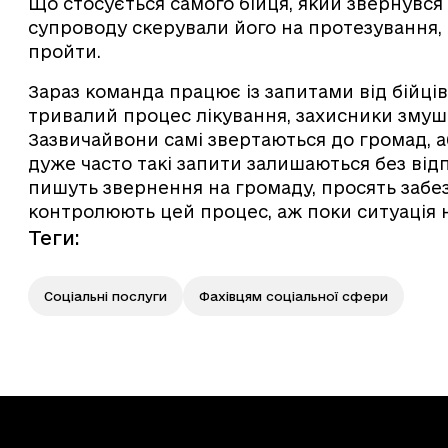
Що стосується самого бійця, який звернувся 
супроводу скерували його на протезування, 
пройти.
Зараз команда працює із запитами від бійців,
тривалий процес лікування, захисники змуше
Зазвичайвони самі звертаються до громад, 
дуже часто такі запити залишаються без від
пишуть звернення на громаду, просять забе
контролюють цей процес, аж поки ситуація 
Теги
:
Соціальні послуги
Фахівцям соціальної сфери