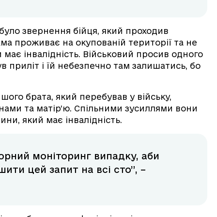
було звернення бійця, який проходив
мама проживає на окупованій території та не
 має інвалідність. Військовий просив одного
в приліт і їй небезпечно там залишатись, бо
шого брата, який перебував у війську,
инами та матір’ю. Спільними зусиллями вони
ини, який має інвалідність.
рний моніторинг випадку, аби
ити цей запит на всі сто”, –