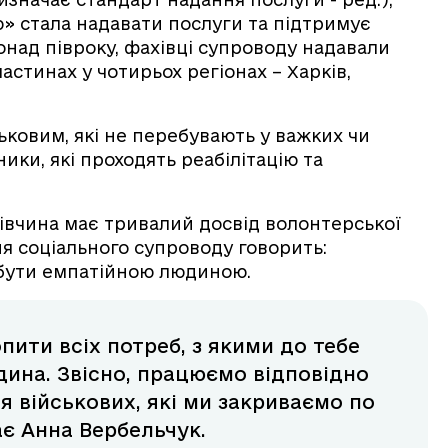
ю» стала надавати послуги та підтримує
понад півроку, фахівці супроводу надавали
стинах у чотирьох регіонах – Харків,
ьковим, які не перебувають у важких чи
ики, які проходять реабілітацію та
Дівчина має тривалий досвід волонтерської
ня соціального супроводу говорить:
, бути емпатійною людиною.
ити всіх потреб, з якими до тебе
дина. Звісно, працюємо відповідно
я військових, які ми закриваємо по
ає Анна Вербельчук.