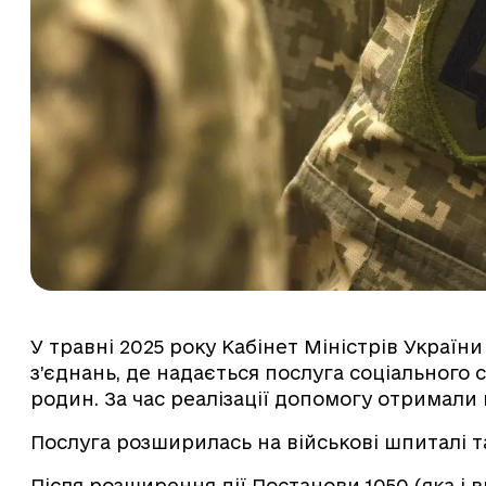
У травні 2025 року Кабінет Міністрів Україн
з’єднань, де надається послуга соціального 
родин. За час реалізації допомогу отримали
Послуга розширилась на військові шпиталі т
Після розширення дії Постанови 1050 (яка і 