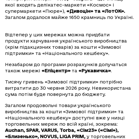
якої входять делікатес-маркети «Космос» і
супермаркети «Пюре»),
«Дивоцін» та «ЛотОК».
Загалом додалося майже 1650 крамниць по Україні.
Відтепер у цих мережах можна придбати
продукти харчування українського виробництва
(крім підакцизних товарів) за кошти «Зимової
підтримки» та «Національного кешбеку».
Незабаром до програми розрахунків долучаться
також мережі
«Епіцентр»
та
«Рукавичка»
.
Тисячу гривень «Зимової підтримки» потрібно
витратити до 30 червня 2026 року. Невикористана
сума потім буде повернута до бюджету.
Загалом продовольчі товари українського
виробництва за кошти «Зимової підтримки» та
«Національного кешбеку» доступні вже у низці
торговельних мереж по всій країні, зокрема:
Auchan, SPAR, VARUS, Torba, «Сім23» («Сімі»),
«Близенько», NOVUS, LIGA PRIM,
у торговельних