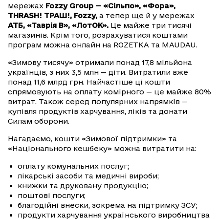
мережах
Fozzy Group — «Сільпо», «Фора»,
THRASH! ТРАШ!, Fozzy,
а тепер ще й у мережах
АТБ, «Таврія В», «ЛотОК».
Це майже три тисячі
магазинів. Крім того, розрахуватися коштами
програм можна онлайн на ROZETKA та MAUDAU.
«Зимову тисячу» отримали понад 17,8 мільйона
українців, з них 3,5 млн — діти. Витратили вже
понад 11,6 млрд грн. Найчастіше ці кошти
спрямовують на оплату комірного — це майже 80%
витрат. Також серед популярних напрямків —
купівля продуктів харчування, ліків та донати
Силам оборони.
Нагадаємо, кошти «Зимової підтримки» та
«Національного кешбеку» можна витратити на:
оплату комунальних послуг;
лікарські засоби та медичні вироби;
книжки та друковану продукцію;
поштові послуги;
благодійні внески, зокрема на підтримку ЗСУ;
продукти харчування українського виробництва