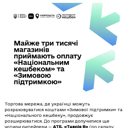
Торгова мережа, де українці можуть
розраховуватися коштами «Зимової підтримки» та
«Національного кешбеку», продовжує
розширюватися. До програми долучилися ще
чотири ритейлери —
АТБ, «Таврія В»
(до складу