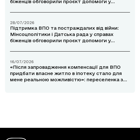
біженців обговорили проєкт допомоги у
прифронтових районах
28/07/2026
Підтримка ВПО та постраждалих від війни:
Мінсоцполітики і Датська рада у справах
біженців обговорили проєкт допомоги у
прифронтових районах
16/07/2026
«Після запровадження компенсації для ВПО
придбати власне житло в іпотеку стало для
мене реальною можливістю»: переселенка з
Маріуполя розповіла про участь у програмі
«єОселя»