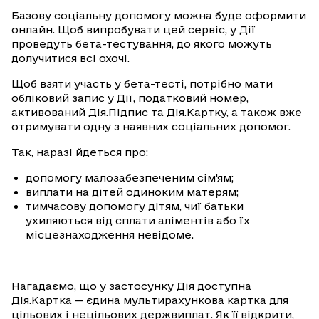
Базову соціальну допомогу можна буде оформити
онлайн. Щоб випробувати цей сервіс, у Дії
проведуть бета-тестування, до якого можуть
долучитися всі охочі.
Щоб взяти участь у бета-тесті, потрібно мати
обліковий запис у Дії, податковий номер,
активований Дія.Підпис та Дія.Картку, а також вже
отримувати одну з наявних соціальних допомог.
Так, наразі йдеться про:
допомогу малозабезпеченим сім'ям;
виплати на дітей одиноким матерям;
тимчасову допомогу дітям, чиї батьки
ухиляються від сплати аліментів або їх
місцезнаходження невідоме.
Нагадаємо, що у застосунку Дія доступна
Дія.Картка — єдина мультирахункова картка для
цільових і нецільових держвиплат. Як її відкрити,