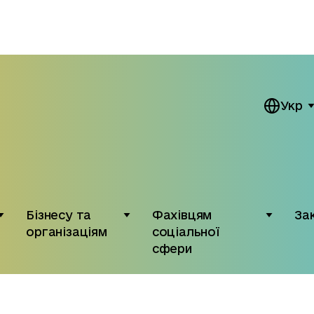
Укр
Бізнесу та
Фахівцям
За
організаціям
соціальної
сфери