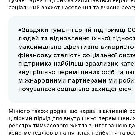
гуманітарна підтримка залишається вкрай в
соціальний захист населення та вчасне реаг
«Завдяки гуманітарній підтримці Є
людей та відновлення їхньої гіднос
максимально ефективно використов
фінансову сталість соціальної сист
підтримка найбільш вразливих кате
внутрішньо переміщених осіб та люд
міжнародними партнерами ми робим
почувалася соціально захищеною», 
Міністр також додав, що наразі в активній 
цілісний підхід для внутрішньо переміщени
реєстру тимчасового житла з інтеграцією да
кейс-менеджерів на пунктах прибуття та р