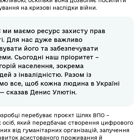
ажливою, оскільки вона дозволяє посилити
ування на кризові наслідки війни.
С ми маємо ресурс захисту прав
ті. Для нас дуже важливо
увати його та забезпечувати
еми. Сьогодні наш пріоритет –
горій населення, зокрема
ей з інвалідністю. Разом із
о все, щоб кожна людина в Україні
— сказав Денис Улютін.
розробці перебуває проєкт Шлях ВПО –
х осіб, який передбачає створення цифрового
них від гуманітарних організацій, залучення
озвиток асистованого проживання й