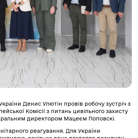
і України Денис Улютін провів робочу зустріч з
йської Комісії з питань цивільного захисту
енеральним директором Мацеєм Поповскі.
анітарного реагування. Для України