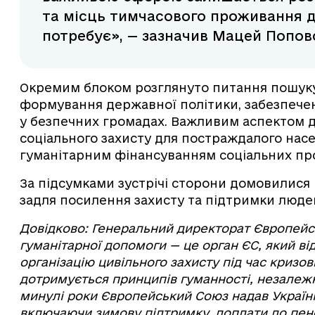
та місць тимчасового проживання д
потребує», — зазначив Мацей Поповс
Окремим блоком розглянуто питання пошуку
формування державної політики, забезпечен
у безпечних громадах. Важливим аспектом д
соціального захисту для постраждалого нас
гуманітарним фінансуванням соціальних про
За підсумками зустрічі сторони домовилися
задля посилення захисту та підтримки людей
Довідково: Генеральний директорат Європейськ
гуманітарної допомоги — це орган ЄС, який ві
організацію цивільного захисту під час кризових
дотримується принципів гуманності, незалежн
минулі роки Європейський Союз надав Україн
включаючи зимову підтримку, доплати до пенс