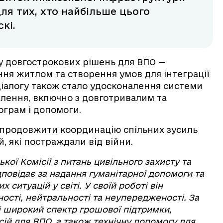
ля тих, хто найбільше цього
кі.
 довгострокових рішень для ВПО —
ня житлом та створення умов для інтеграції
іалогу також стало удосконалення системи
елення, включно з довготривалим та
грам і допомоги.
 продовжити координацію спільних зусиль
, які постраждали від війни.
ої Комісії з питань цивільного захисту та
дповідає за надання гуманітарної допомоги та
 ситуацій у світі. У своїй роботі він
ості, нейтральності та неупередженості. За
і широкий спектр грошової підтримки,
ій для ВПО, а також технічну допомогу для