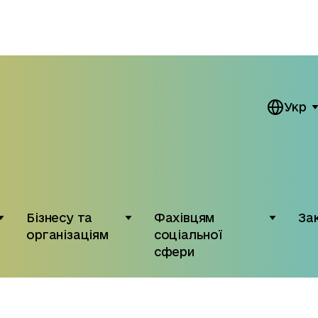
Укр
Бізнесу та
Фахівцям
За
організаціям
соціальної
сфери