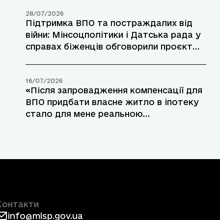
28/07/2026
Підтримка ВПО та постраждалих від
війни: Мінсоцполітики і Датська рада у
справах біженців обговорили проєкт
допомоги у прифронтових районах
16/07/2026
«Після запровадження компенсації для
ВПО придбати власне житло в іпотеку
стало для мене реальною
можливістю»: переселенка з Маріуполя
розповіла про участь у програмі
«єОселя»
Контакти
info@mlsp.gov.ua