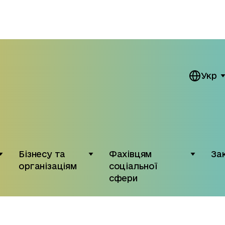
Укр
Бізнесу та
Фахівцям
За
організаціям
соціальної
сфери