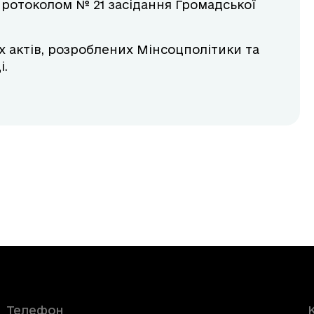
ротоколом № 21 засідання Громадської
х актів, розроблених Мінсоцполітики та
і.
Телефон