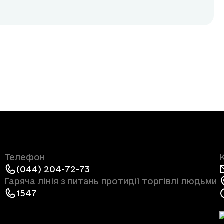
Телефон
(044) 204-72-73
Гаряча лінія з питань протидії торгівлі людьми
1547