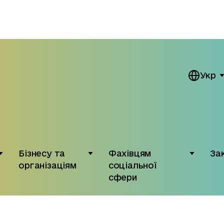
Укр
Бізнесу та
Фахівцям
За
організаціям
соціальної
сфери