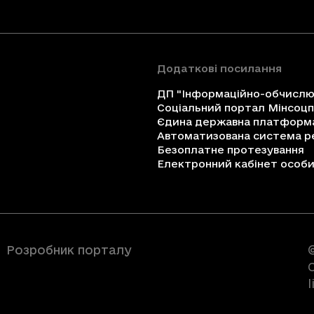
Додаткові посилання
ДП "Інформаційно-обчислюв
Соціальний портал Мінсоц
Єдина державна платформа 
Автоматизована система ре
Безоплатне протезування
Електронний кабінет особи 
Розробник порталу
C