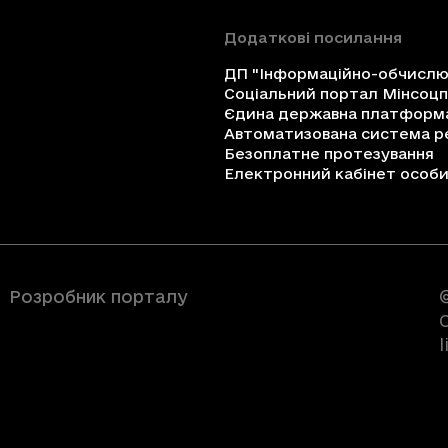
Додаткові посилання
ДП "Інформаційно-обчислюв
Соціальний портал Мінсоц
Єдина державна платформа 
Автоматизована система ре
Безоплатне протезування
Електронний кабінет особи 
Розробник порталу
C