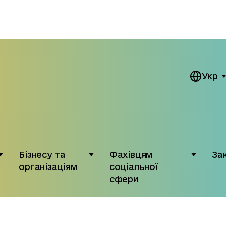
Укр
Бізнесу та
Фахівцям
За
організаціям
соціальної
сфери