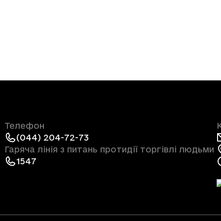
Телефон
(044) 204-72-73
Гаряча лінія з питань протидії торгівлі людьми
1547