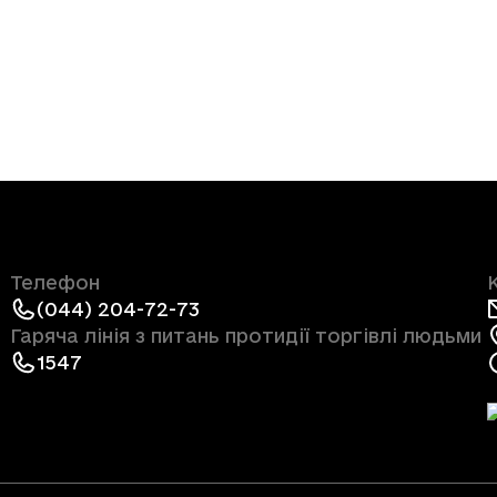
Телефон
(044) 204-72-73
Гаряча лінія з питань протидії торгівлі людьми
1547