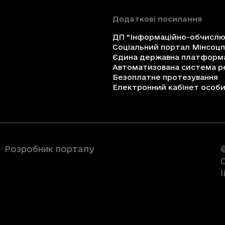
Додаткові посилання
ДП "Інформаційно-обчислюв
Соціальний портал Мінсоц
Єдина державна платформа 
Автоматизована система ре
Безоплатне протезування
Електронний кабінет особи 
Розробник порталу
C