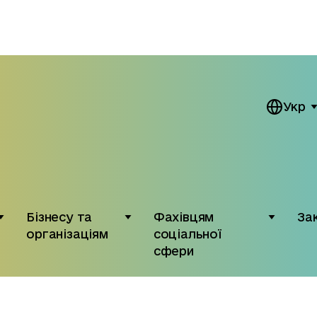
Укр
Бізнесу та
Фахівцям
За
організаціям
соціальної
сфери