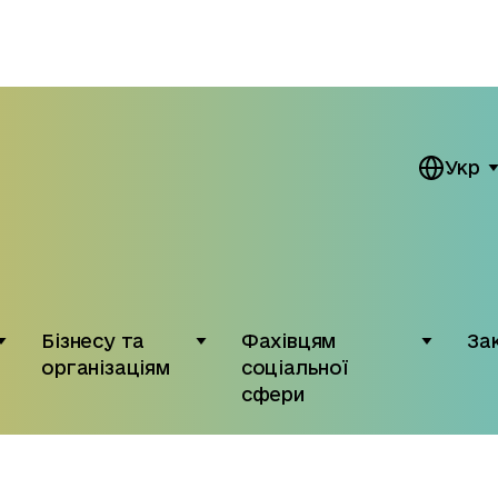
Укр
Бізнесу та
Фахівцям
За
організаціям
соціальної
сфери