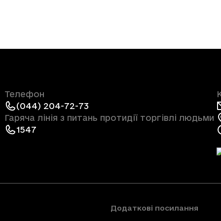
Телефон
(044) 204-72-73
Гаряча лінія з питань протидії торгівлі людьми
1547
Додаткові посилання