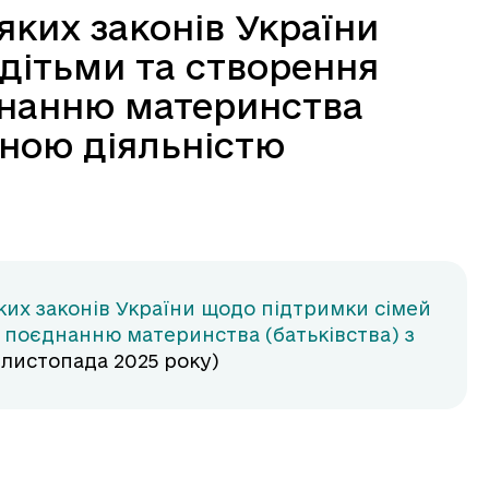
яких законів України
 дітьми та створення
днанню материнства
йною діяльністю
ких законів України щодо підтримки сімей
ь поєднанню материнства (батьківства) з
5 листопада 2025 року)