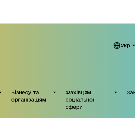
Укр
Бізнесу та
Фахівцям
За
організаціям
соціальної
сфери