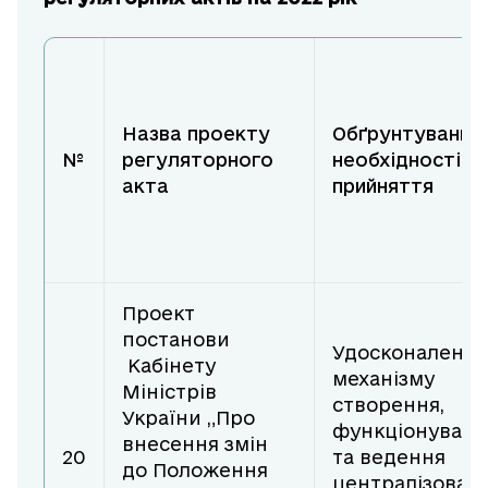
Назва проекту
Обґрунтування
№
регуляторного
необхідності
акта
прийняття
Проект
постанови
Удосконалення
Кабінету
механізму
Міністрів
створення,
України „Про
функціонуванн
внесення змін
20
та ведення
до Положення
централізован