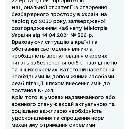
221-р та цілей і пріоритетів
Національної стратегії із створення
безбар’єрного простору в Україні на
період до 2030 року, затвердженої
розпорядженням Кабінету Міністрів
України від 14.04.2021 № 366-р.
Враховуючи ситуацію в країні та
обставини сьогодення виникла
необхідність врегулювання окремих
питань забезпечення осіб з інвалідністю
та інших окремих категорій населення
необхідними їм допоміжними засобами
реабілітації шляхом внесення змін до
постанов № 321.
Крім того, в умовах надзвичайного або
воєнного стану є вкрай актуальною та
соціально важливою необхідність
удосконалення та спрощення норм
механізму отримання окремими