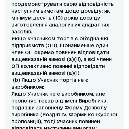
продемонструвати свою відповідність
наступним вимогам щодо досвіду: як
мінімум десять (10) років досвіду
виготовлення аналогічних апаратних
засобів.
Якщо Учасником торгів є об'єднання
підприємств (ОП), щонайменше один
член ОП окремо повинен відповідати
вищевказаній вимозі (а)(ii), а всі члени
ОП колективно повинні відповідати
вищевказаній вимозі (a)(i).
(b) Якщо Учасник торгів не є
виробником:
Якщо Учасник не є виробником, але
пропонує товар від імені Виробника,
подавши заповнену Форму Дозволу
виробника (Розділ IV, Форми конкурсної
пропозиції), тоді Учасник повинен
відповідати наступним вимогам: