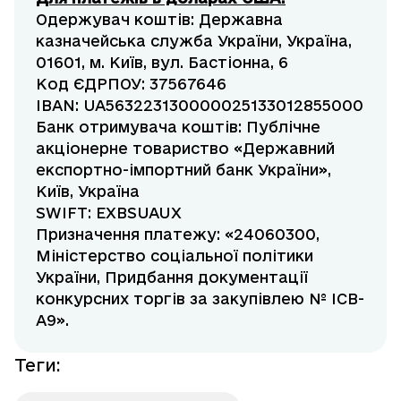
Одержувач коштів: Державна
казначейська служба України, Україна,
01601, м. Київ, вул. Бастіонна, 6
Код ЄДРПОУ: 37567646
IBAN: UA563223130000025133012855000
Банк отримувача коштів: Публічне
акціонерне товариство «Державний
експортно-імпортний банк України»,
Київ, Україна
SWIFT: EXBSUAUX
Призначення платежу: «24060300,
Міністерство соціальної політики
України, Придбання документації
конкурсних торгів за закупівлею № ICB-
A9».
Теги
: