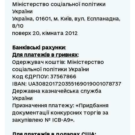
Міністерство соціальної політики
України
Україна, 01601, м. Київ, вул. Еспланадна,
8/10
поверх 20, кімната 2012
Банківські рахунки
:
Для платежів в гривнях
:
Одержувач коштів: Міністерство
соціальної політики України
Код ЄДРПОУ: 37567866
IBAN: UA308201720355169019001078737
Державна казначейська служба
України
Призначення платежу: «Придбання
документації конкурсних торгів за
закупівлею № ICB-A9».
Для платежів в доларах США: