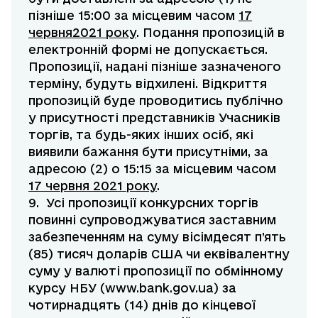
пізніше 15:00 за місцевим часом
1
7
червня
2021 року
. Подання пропозицій в
електронній формі не допускається.
Пропозиції, надані пізніше зазначеного
терміну, будуть відхилені. Відкриття
пропозицій буде проводитись публічно
у присутності представників Учасників
торгів, та будь-яких інших осіб, які
виявили бажання бути присутніми, за
адресою (2) о 15:15 за місцевим часом
1
7
червня 2021 року
.
9. Усі пропозиції конкурсних торгів
повинні супроводжуватися заставним
забезпеченням на суму вісімдесят п’ять
(85) тисяч доларів США чи еквівалентну
суму у валюті пропозиції по обмінному
курсу НБУ (
www.bank.gov.ua
) за
чотирнадцять (14) днів до кінцевої