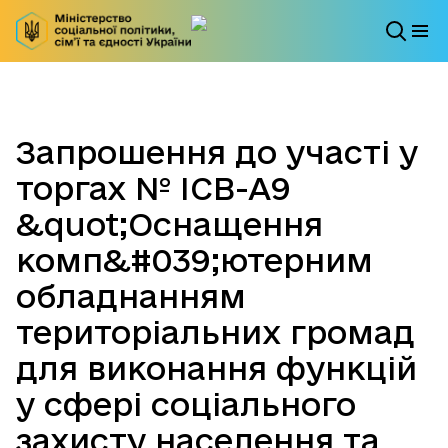
Запрошення до участі у
торгах № ICB-A9
&quot;Оснащення
комп&#039;ютерним
обладнанням
територіальних громад
для виконання функцій
у сфері соціального
захисту населення та