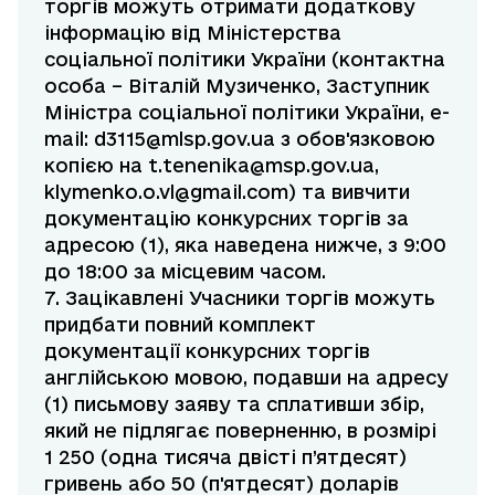
торгів можуть отримати додаткову
інформацію від Міністерства
соціальної політики України (контактна
особа – Віталій Музиченко, Заступник
Міністра соціальної політики України, e-
mail:
d3115@mlsp.gov.ua
з обов'язковою
копією на
t.tenenika@msp.gov.ua
,
klymenko.o.vl@gmail.com
) та вивчити
документацію конкурсних торгів за
адресою (1), яка наведена нижче, з 9:00
до 18:00 за місцевим часом.
7. Зацікавлені Учасники торгів можуть
придбати повний комплект
документації конкурсних торгів
англійською мовою, подавши на адресу
(1) письмову заяву та сплативши збір,
який не підлягає поверненню, в розмірі
1 250 (одна тисяча двісті п’ятдесят)
гривень або 50 (п'ятдесят) доларів