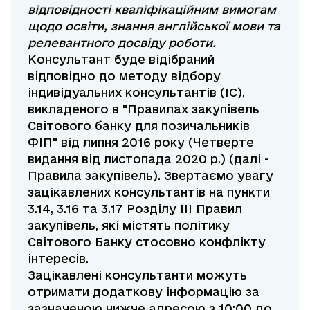
відповідності кваліфікаційним вимогам
щодо освіти, знання англійської мови та
релевантного досвіду роботи.
Консультант буде відібраний
відповідно до методу відбору
індивідуальних консультантів (IC),
викладеного в "Правилах закупівель
Світового банку для позичальників
ФІП" від липня 2016 року (Четверте
видання від листопада 2020 р.) (далі -
Правила закупівель). Звертаємо увагу
зацікавлених консультантів на пункти
3.14, 3.16 та 3.17 Розділу ІІІ Правил
закупівель, які містять політику
Світового Банку стосовно конфлікту
інтересів.
Зацікавлені консультанти можуть
отримати додаткову інформацію за
зазначеною нижче адресою з 10:00 до