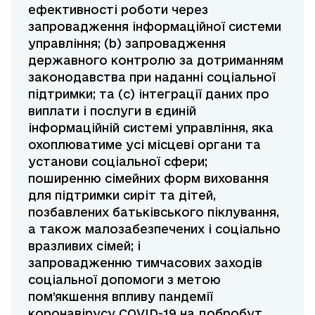
ефективності роботи через
запровадження інформаційної системи
управління; (b) запровадження
державного контролю за дотриманням
законодавства при наданні соціальної
підтримки; та (c) інтеграції даних про
виплати і послуги в єдиній
інформаційній системі управління, яка
охоплюватиме усі місцеві органи та
установи соціальної сфери;
поширенню сімейних форм виховання
для підтримки сиріт та дітей,
позбавлених батьківського піклування,
а також малозабезпечених і соціально
вразливих сімей; і
запровадженню тимчасових заходів
соціальної допомоги з метою
пом’якшення впливу пандемії
коронавірусу COVID-19 на добробут