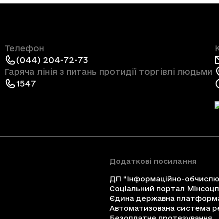
Телефон
(044) 204-72-73
Гаряча лінія з питань протидії торгівлі людьми
1547
Додаткові посилання
ДП "Інформаційно-обчислюв
Соціальний портал Мінсоц
Єдина державна платформа 
Автоматизована система ре
Безоплатне протезування