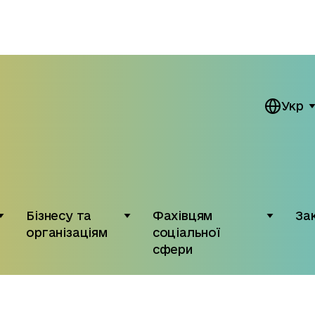
Укр
Бізнесу та
Фахівцям
За
організаціям
соціальної
сфери