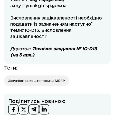
a.mytryniuk@msp.gov.ua
Висловлення зацікавленості необхідно
подавати із зазначенням наступної
теми:"IC-D13. Висловлення
зацікавленості"
Додаток:
Технічне завдання №
IC-D13
(
на 3 арк.)
Теги
:
Закупівлі за кошти позики МБРР
Поділитись новиною