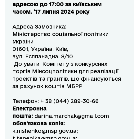
адресою до 17:00 за київським
часом, ‘1
7
липня 2024 року
.
Адреса Замовника:
Міністерство соціальної політики
України
01601, Україна, Київ,
вул. Еспланадна, 8/10
До уваги: Комітету з конкурсних
торгів Мінсоцполітики для реалізації
проектів та грантів, що фінансуються
за рахунок коштів МБРР
Телефон: + 38 (044) 289-30-66
Електронна
пошта:
darina.marchak@gmail.com
обов'язкова копія:
k.nishenko@msp.gov.ua
;
t.tenenika@msp.gov.ua
;