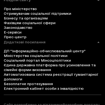
Про міністерство
Отримувачам соціальної підтримки
Бізнесу та організаціям
Фахівцям соціальної сфери
Законодавство
Е-сервіси
Прес-центр
Додаткові посилання
ДП "Інформаційно-обчислювальний центр"
Міністерства соціальної політики
Соціальний портал Мінсоцполітики
Єдина державна платформа про усиновлення та
сімейні форми виховання
Автоматизована система реєстрації гуманітарної
допомоги
Безоплатне протезування
Електронний кабінет особи з інвалідністю
Сайт розроблено за підтримки
Розробник порталу