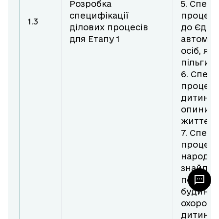
Розробка
5. Специ
специфікації
процесу
1.3
ділових процесів
до Єдин
для Етапу 1
автомат
осіб, як
пільги".
6. Специ
процесу
дитини н
опинили
життєви
7. Специ
процесу
народже
знайден
покинут
будинку
охорони 
дитини,