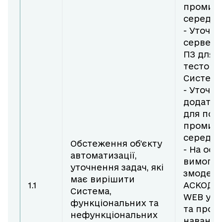
промис
середов
- Уточн
серверн
ПЗ для 
тестово
Системи
- Уточн
додатко
для поб
промис
середов
Обстеження об’єкту
- На осн
автоматизації,
вимог д
уточнення задач, які
змодель
має вирішити
1.1
АСКОД П
Система,
WEB у в
функціональних та
та пров
нефункціональних
наванта