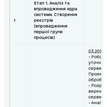
Етап 1. Аналіз та
впровадження ядра
системи. Створення
1
реєстрів
(впровадження
першої групи
процесів)
03.2018
- Робочі
уточнен
серверн
Проекту
обробки
- Розро
верхньо
серверн
- Аналі