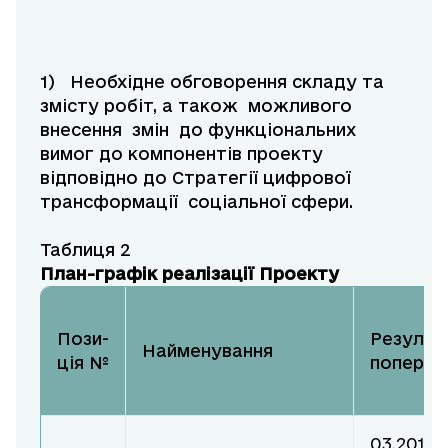
1) Необхідне обговорення складу та
змісту робіт, а також можливого
внесення змін до функціональних
вимог до компонентів проекту
відповідно до Стратегії цифрової
трансформації соціальної сфери.
Таблиця 2
План-графік реалізації Проекту
Пози-
Результ
Найменування
ція №
попередн
03.2018