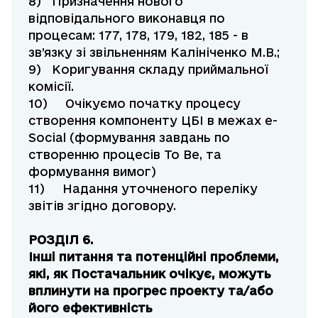
8) Призначення нового
відповідального виконавця по
процесам: 177, 178, 179, 182, 185 - в
зв’язку зі звільненням Калініченко М.В.;
9) Коригування складу приймальної
комісії.
10) Очікуємо початку процесу
створення компоненту ЦБІ в межах e-
Social (формування завдань по
створенню процесів To Be, та
формування вимог)
11) Надання уточненого переліку
звітів згідно договору.
РОЗДІЛ 6.
Інші питання та потенційні проблеми,
які, як Постачальник очікує, можуть
вплинути на прогрес проекту та/або
його ефективність