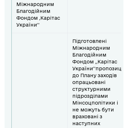
Міжнародним
Благодійним
Фондом ,Карітас
України”
Підготовлені
Міжнародним
Благодійним
Фондом ,,Карітас
України”пропозиції
до Плану заходів
опрацьовані
структурними
підрозділами
Мінсоцполітики і
не можуть бути
враховані з
наступних