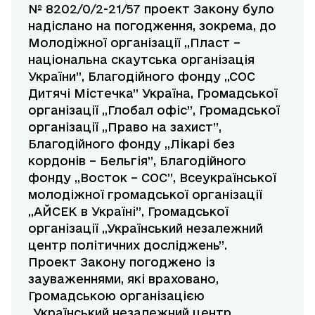
№ 8202/0/2-21/57 проект Закону було
надіслано на погодження, зокрема, до
Молодіжної організації ,,Пласт –
національна скаутська організація
України”, Благодійного фонду ,,СОС
Дитячі Містечка” Україна, Громадської
організації ,,Глобал офіс”, Громадської
організації ,,Право на захист”,
Благодійного фонду ,,Лікарі без
кордонів – Бельгія”, Благодійного
фонду ,,Восток – СОС”, Всеукраїнської
молодіжної громадської організації
„АЙСЕК в Україні”, Громадської
організації ,,Український незалежний
центр політичних досліджень”.
Проект Закону погоджено із
зауваженнями, які враховано,
Громадською організацією
,,Український незалежний центр