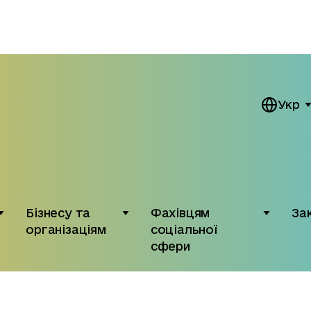
Укр
Бізнесу та
Фахівцям
За
організаціям
соціальної
сфери