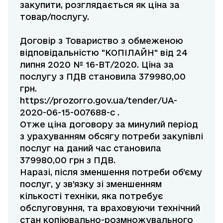
закупити, розглядається як ціна за
товар/послугу.
Договір з Товариство з обмеженою
відповідальністю "КОПІЛАЙН" від 24
липня 2020 № 16-ВТ/2020. Ціна за
послугу з ПДВ становила 379980,00
грн.
https://prozorro.gov.ua/tender/UA-
2020-06-15-007688-c
.
Отже ціна договору за минулий період
з урахуванням обсягу потреби закупівлі
послуг на даний час становила
379980,00 грн з ПДВ.
Наразі, після зменшення потреби об’єму
послуг, у зв’язку зі зменшенням
кількості техніки, яка потребує
обслуговуння, та враховуючи технічний
стан копіювально-розмножувального