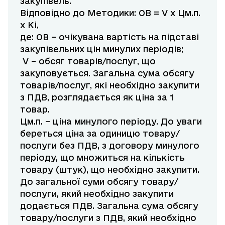
закупівель.
Відповідно до Методики: ОВ = V x Цм.п.
x Ki,
де: ОВ – очікувана вартість на підставі
закупівельних цін минулих періодів;
V – обсяг товарів/послуг, що
закуповується. Загальна сума обсягу
товарів/послуг, які необхідно закупити
з ПДВ, розглядається як ціна за 1
товар.
Цм.п. – ціна минулого періоду. До уваги
береться ціна за одиницю товару/
послуги без ПДВ, з договору минулого
періоду, що множиться на кількість
товару (штук), що необхідно закупити.
До загальної суми обсягу товару/
послуги, який необхідно закупити
додається ПДВ. Загальна сума обсягу
товару/послуги з ПДВ, який необхідно