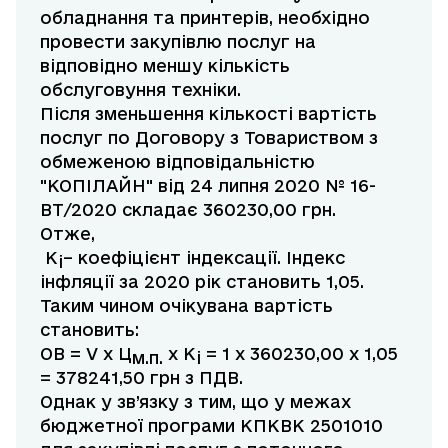
обладнання та принтерів, необхідно
провести закупівлю послуг на
відповідно меншу кількість
обслуговуння техніки.
Після зменьшення кількості вартість
послуг по Договору з Товариством з
обмеженою відповідальністю
"КОПІЛАЙН" від 24 липня 2020 № 16-
ВТ/2020 складає 360230,00 грн.
Отже,
K
– коефіцієнт індексації. Індекс
i
інфляції за 2020 рік становить 1,05.
Таким чином очікувана вартість
становить:
ОВ = V x Ц
x K
= 1 x 360230,00 x 1,05
м.п.
i
= 378241,50 грн з ПДВ.
Однак у зв’язку з тим, що у межах
бюджетної програми КПКВК 2501010