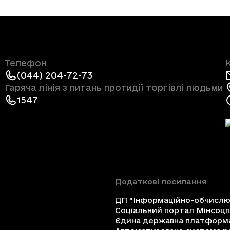
Телефон
(044) 204-72-73
Гаряча лінія з питань протидії торгівлі людьми
1547
Додаткові посилання
ДП "Інформаційно-обчислюв
Соціальний портал Мінсоц
Єдина державна платформа 