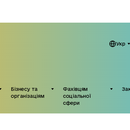
Укр
Бізнесу та
Фахівцям
За
організаціям
соціальної
сфери