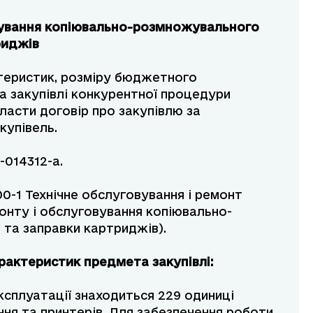
вування копіювально-розмножувального
риджів
ктеристик, розміру бюджетного
та закупівлі конкурентної процедури
ласти договір про закупівлю за
купівель.
-014312-a.
0-1 Технічне обслуговування і ремонт
монту і обслуговування копіювально-
та заправки картриджів).
х характеристик предмета закупівлі:
уатації знаходиться 229 одиниці
я та принтерів. Для забезпечення роботи