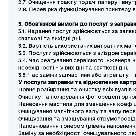
2.7. Очищення тракту подачі паперу і внут
2.8. Перевірка функціонування принтеру 
3. Обов’язкові вимоги до послуг з заправ
3.1. Надання послуг здійснюється за заявк
святкові та вихідні дні.
3.2. Вартість використаних витратних мате
3.3. Послуги здійснюються з виїздом серв
3.4. Час реагування сервісного інженера н
необхідності – у вихідні та святкові дні.
3.5. Час заміни запчастини або агрегату – 
У послуги заправки та відновлення карт
Повне розбирання та очистку всіх вузлів
Очистку та полірування фоторецепторно
Нанесення мастила для зменшення коефіц
Очищування магнітного валу та валу перв
Очищування та змащування струмопровідн
Наповнювання тонером (рівень наповнення
Заміну за необхідності очищувального лез