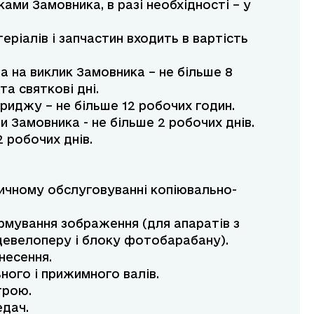
ами Замовника, в разі необхідності – у
еріалів і запчастин входить в вартість
а на виклик Замовника – не більше 8
та святкові дні.
риджу – не більше 12 робочих годин.
и Замовника - не більше 2 робочих днів.
2 робочих днів.
ичному обслуговуванні копіювально-
рмування зображення (для апаратів з
девелоперу і блоку фотобарабану).
несення.
ного і прижимного валів.
трою.
едач.