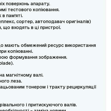
іх поверхонь апарату.
имі тестового копіювання.
в пам’яті.
плекс, сортер, автоподавач оригіналів)
, що входять в ці пристрої.
що мають обмежений ресурс використання
ри копіюванні.
строю формування зображення.
lade).
на магнітному валі.
ого леза.
працьованим тонером і тракту рециркуляції
рівального і притискуючого валів.
необхідності – заміна новими.