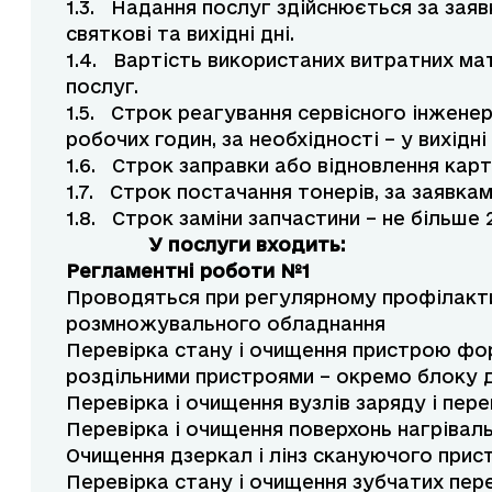
1.3. Надання послуг здійснюється за заявк
святкові та вихідні дні.
1.4. Вартість використаних витратних мат
послуг.
1.5. Строк реагування сервісного інженер
робочих годин, за необхідності – у вихідні 
1.6. Строк заправки або відновлення карт
1.7. Строк постачання тонерів, за заявкам
1.8. Строк заміни запчастини – не більше 
У послуги входить:
Регламентні роботи №1
Проводяться при регулярному профілакт
розмножувального обладнання
Перевірка стану і очищення пристрою фо
роздільними пристроями – окремо блоку 
Перевірка і очищення вузлів заряду і пере
Перевірка і очищення поверхонь нагріваль
Очищення дзеркал і лінз скануючого прис
Перевірка стану і очищення зубчатих пер