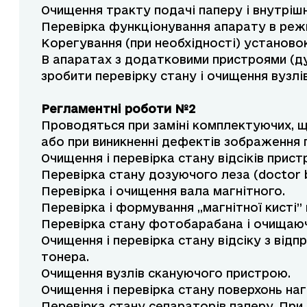
Очищення тракту подачі паперу і внутрішн
Перевірка функціонування апарату в реж
Корегування (при необхідності) установок 
В апаратах з додатковими пристроями (ду
зробити перевірку стану і очищення вузлів
Регламентні роботи №2
Проводяться при заміні комплектуючих, 
або при виникненні дефектів зображення п
Очищення і перевірка стану відсіків при
Перевірка стану дозуючого леза (doctor b
Перевірка і очищення вала магнітного.
Перевірка і формування „магнітної кисті” 
Перевірка стану фотобарабана і очищаюч
Очищення і перевірка стану відсіку з від
тонера.
Очищення вузлів скануючого пристрою.
Очищення і перевірка стану поверхонь наг
Перевірка стану сепараторів паперу. При 