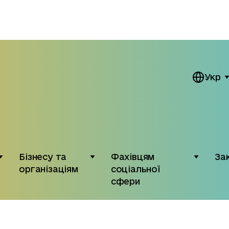
Укр
Бізнесу та
Фахівцям
За
організаціям
соціальної
сфери