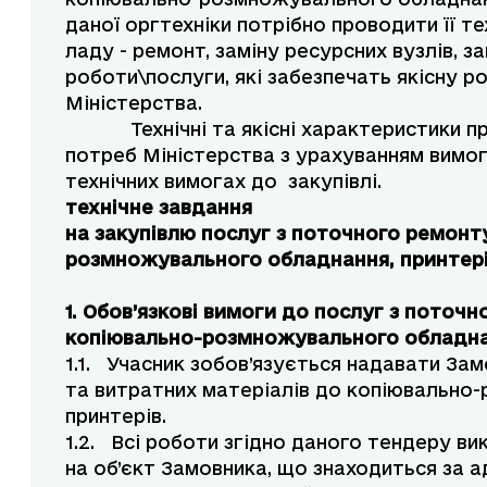
даної оргтехніки потрібно проводити її те
ладу - ремонт, заміну ресурсних вузлів, з
роботи\послуги, які забезпечать якісну р
Міністерства.
Технічні та якісні характеристики пред
потреб Міністерства з урахуванням вимог
технічних вимогах до закупівлі.
технічне завдання
на закупівлю послуг з поточного ремонт
розмножувального обладнання, принтері
1. Обов’язкові вимоги до послуг з поточ
копіювально-розмножувального обладна
1.1. Учасник зобов’язується надавати Зам
та витратних матеріалів до копіювально
принтерів.
1.2. Всі роботи згідно даного тендеру ви
на об’єкт Замовника, що знаходиться за ад