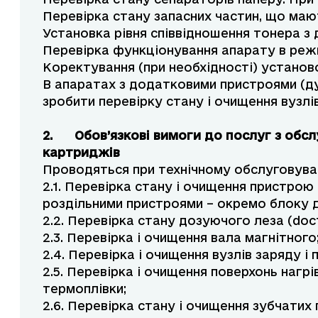
Перевірка стану запасних частин, що ма
Установка рівня співвідношення тонера з
Перевірка функціонування апарату в реж
Коректування (при необхідності) установок
В апаратах з додатковими пристроями (ду
зробити перевірку стану і очищення вузлів
2.
Обов’язкові вимоги до послуг з обс
картриджів
Проводяться при технічному обслуговуван
2.1. Перевірка стану і очищення пристро
роздільними пристроями – окремо блоку 
2.2. Перевірка стану дозуючого леза (doct
2.3. Перевірка і очищення вала магнітного
2.4. Перевірка і очищення вузлів заряду і 
2.5. Перевірка і очищення поверхонь нагрі
термоплівки;
2.6. Перевірка стану і очищення зубчатих