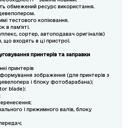
ють обмежений ресурс використання.
 девелопером.
имі тестового копіювання.
 в пам’яті.
плекс, сортер, автоподавач оригіналів)
, що входять в ці пристрої.
луговування принтерів та заправки
ні принтерів
ю формування зображення (для принтерів з
девелопера і блоку фотобарабана);
or blade);
;
перенесення;
вального і прижимного валів, блоку
 передач;