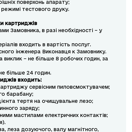
рішніх поверхонь апарату;
в режимі тестового друку.
ки картриджів
ами Замовника, в разі необхідності – у
ріалів входить в вартість послуг.
існого інженера Виконавця к Замовнику.
а виклик – не більше 8 робочих годин, за
не більше 24 годин.
риджів входить:
 картриджу сервісним пиловсмоктувачем;
го барабану;
ієнта тертя на очищувальне лезо;
инного заряду;
ими мастилами електричних контактів;
).
а, леза дозуючого, валу магнітного,