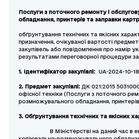
Послуги з поточного ремонту і обслуго
обладнання, принтерів та заправки карт
обґрунтування технічних та якісних хара
призначення, очікуваної вартості предме
закупівель або повідомлення про намір ук
результатами переговорної процедури за
1. Ідентифікатор закупівлі:
UA-2024-10-18
2. Предмет закупівлі:
ДК 021:2015 5031000
офісної техніки (Послуги з поточного ре
розмножувального обладнання, принтерів 
3. Обґрунтування технічних та якісни
В Міністерстві на даний час в експл
копіювально-розмножувального обладнанн