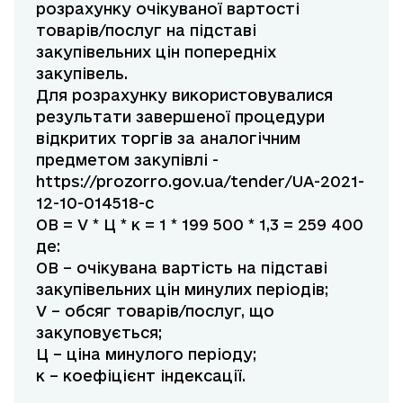
розрахунку очікуваної вартості
товарів/послуг на підставі
закупівельних цін попередніх
закупівель.
Для розрахунку використовувалися
результати завершеної процедури
відкритих торгів за аналогічним
предметом закупівлі -
https://prozorro.gov.ua/tender/UA-2021-
12-10-014518-c
ОВ = V * Ц * к = 1 * 199 500 * 1,3 = 259 400
де:
ОВ – очікувана вартість на підставі
закупівельних цін минулих періодів;
V – обсяг товарів/послуг, що
закуповується;
Ц – ціна минулого періоду;
к – коефіцієнт індексації.