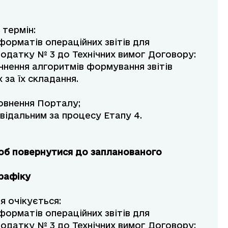
 термін:
орматів операційних звітів для
Додатку № 3 до Технічних вимог Договору:
очнення алгоритмів формування звітів
 за їх складання.
овнення Порталу;
відальним за процесу Етапу 4.
 щоб повернутися до запланованого
рафіку
я очікується:
орматів операційних звітів для
Додатку № 3 до Технічних вимог Договору: