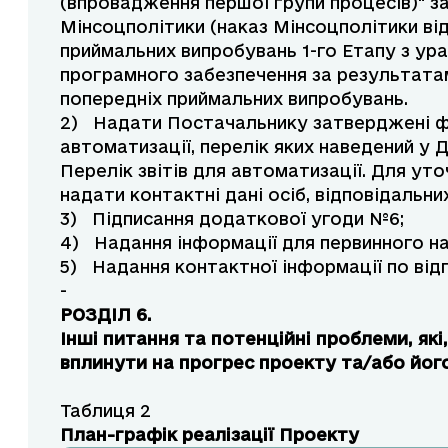
(впровадження першої групи процесів)" за
Мінсоцполітики (наказ Мінсоцполітики ві
приймальних випробувань 1-го Етапу з у
програмного забезпечення за результатам
попередніх приймальних випробувань.
2) Надати Постачальнику затверджені фо
автоматизації, перелік яких наведений у 
Перелік звітів для автоматизації. Для ут
надати контактні дані осіб, відповідальних
3) Підписання додаткової угоди №6;
4) Надання інформації для первинного н
5) Надання контактної інформації по від
-
РОЗДІЛ 6.
Інші питання та потенційні проблеми, як
вплинути на прогрес проекту та/або йог
Таблиця 2
План-графік реалізації Проекту