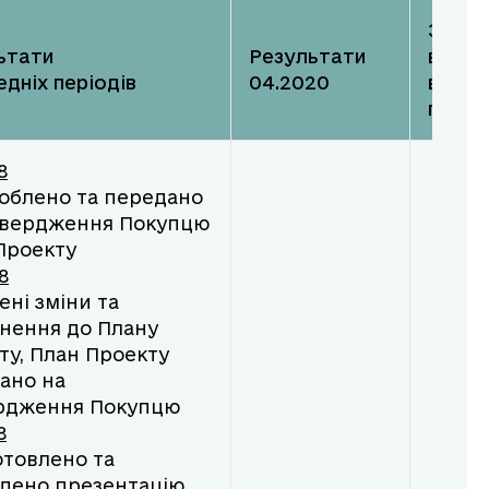
Загал
ьтати
Результати
відхи
дніх періодів
04.2020
від
графі
8
роблено та передано
твердження Покупцю
Проекту
8
ені зміни та
нення до Плану
ту, План Проекту
ано на
рдження Покупцю
8
отовлено та
дено презентацію