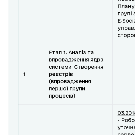
Плану
групі
E‑Soci
управ
сторо
Етап 1. Аналіз та
впровадження ядра
системи. Створення
1
реєстрів
(впровадження
першої групи
процесів)
03.201
- Робо
уточн
серве