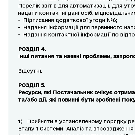
Перелік звітів для автоматизації. Для ут
надати контактні дані осіб, відповідальних
- Підписання додаткової угоди №6;
- Надання інформації для первинного нап
- Надання контактної інформації по відпо
РОЗДІЛ 4.
І
нші питання та наявні проблеми, запропо
Відсутні.
РОЗДІЛ 5.
Ресурси
,
які Постачальник очікує отрима
та/або дії, які повинні бути зроблені По
1) Прийняти в установленому порядку р
Етапу 1 Системи "Аналіз та впровадження