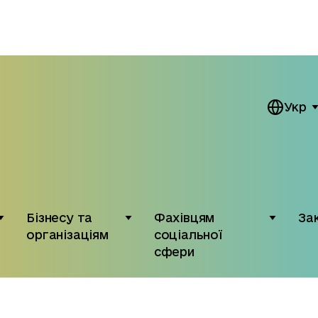
Укр
Бізнесу та
Фахівцям
За
організаціям
соціальної
сфери