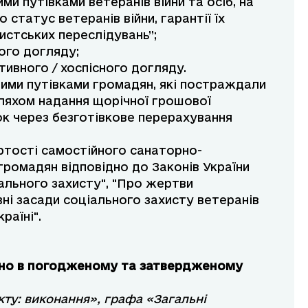
и путівками ветеранів війни та осіб, на
 статус ветеранів війни, гарантії їх
истських переслідувань”;
ого догляду;
тивного / хоспісного догляду.
ими путівками громадян, які постраждали
ляхом надання щорічної грошової
ок через безготівкове перерахування
ртості самостійного санаторно-
громадян відповідно до Законів України
іального захисту", "Про жертви
ні засади соціального захисту ветеранів
раїні".
азано в погодженому та затвердженому
екту: виконання», графа «Загальні