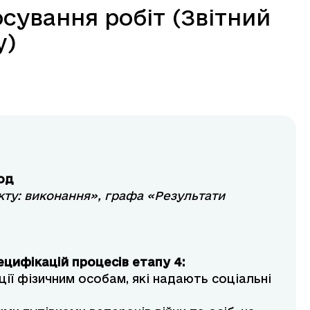
сування робіт (Звітний
у)
іод
екту: виконання»,
графа «Результати
ецифікацій процесів етапу 4:
ії фізичним особам, які надають соціальні