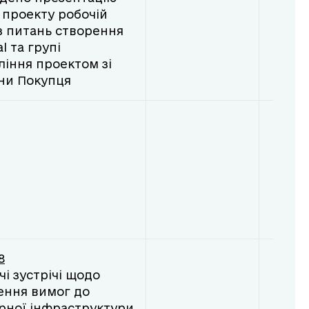
 проекту робочій
 з питань створення
al та групі
ління проектом зі
ни Покупця
8
чі зустрічі щодо
ення вимог до
рної інфраструктури