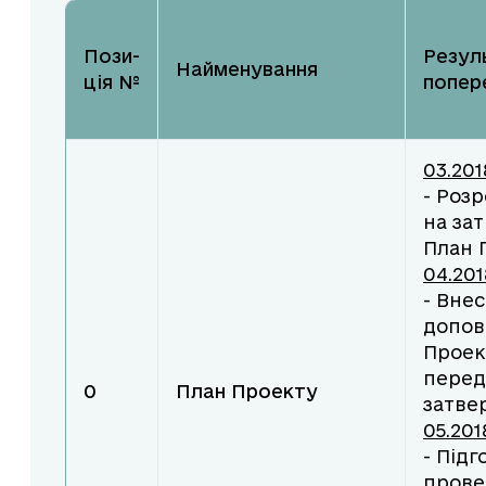
Пози-
Резул
Найменування
ція №
попере
03.201
- Роз
на за
План 
04.201
- Внес
допов
Проек
перед
0
План Проекту
затве
05.201
- Підг
прове