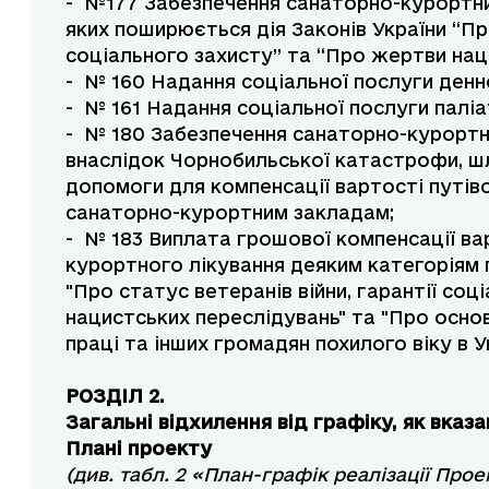
- №177 Забезпечення санаторно-курортним
яких поширюється дія Законів України “Про
соціального захисту” та “Про жертви нац
- № 160 Надання соціальної послуги денн
- № 161 Надання соціальної послуги паліа
- № 180 Забезпечення санаторно-курортн
внаслідок Чорнобильської катастрофи, ш
допомоги для компенсації вартості путів
санаторно-курортним закладам;
- № 183 Виплата грошової компенсації ва
курортного лікування деяким категоріям 
"Про статус ветеранів війни, гарантії соц
нацистських переслідувань" та "Про основ
праці та інших громадян похилого віку в Ук
РОЗДІЛ 2.
Загальні відхилення від графіку, як вк
Плані пр
оекту
(див. табл. 2 «План-графік реалізації Про