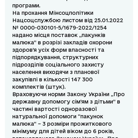
програми.
На прохання Мінсоцполітики
Нацсоцслужбою листом від 25.01.2022
№ 0000-030101-5/1679-2022/1254
надано місця поставок ,,пакунків
малюка” в розрізі закладів охорони
здоров’я усіх форм власності та
підпорядкування, структурних
підрозділів соціального захисту
населення виходячи з планової
закупівлі в кількості 147 300
комплектів (штук).
Враховуючи норми Закону України ,,Про
державну допомогу сім’ям з дітьми” в
частині вартості одноразової
натуральної допомоги “пакунок
малюка” – 3 розміри прожиткового
мінімуму для дітей віком до 6 років,