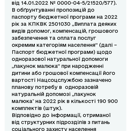
від 14.01.2022 № 0000-04-5/21520/577).
В обґрунтуванні пропозицій до
паспорту бюджетної програми на 2022
рік за КПКВК 2501030 ,,Виплата деяких
видів допомог, компенсацій, грошового
забезпечення та оплата послуг
окремим категоріям населення” (далі –
Паспорт бюджетної програми) щодо
одноразової натуральної допомоги
,,пакунок малюка” при народженні
дитини або грошової компенсації його
вартості Нацсоцслужбою зазначено
планову потребу в одноразовій
натуральній допомозі „пакунок
малюкаˮ на 2022 рік в кількості 190 900
комплектів (штук).
Відповідно до інформації, отриманої
від структурних підрозділів з питань
соціального захисту населення