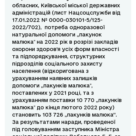
обласних, Київської міської державних
адміністрацій (лист Нацсоцслужби від
17.01.2022 № 0000-030101-5/125-
2022/702), потреба одноразової
натуральної допомоги „пакунок
малюкаˮ на 2022 рік в розрізі закладів
охорони здоров’я усіх форм власності
та підпорядкування, структурних
підрозділів соціального захисту
населення (відкоригована з
урахуванням наявних залишків
допомоги „пакунків малюкаˮ,
поставлених у 2021 році, та з
урахуванням поставки 10 770 „пакунків
малюкаˮ до кінця лютого 2022 року)
становить 103 726 ,,пакунків малюка”.
За результатами наради, проведеної
під головуванням заступника Міністра