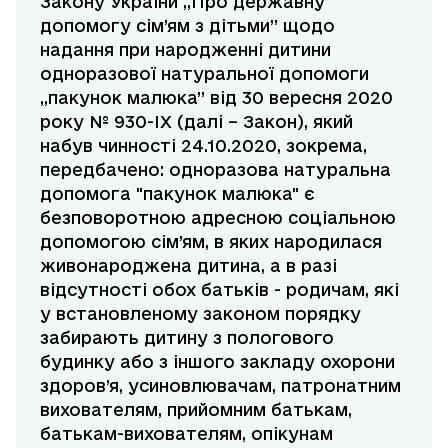
Закону України ,,Про державну
допомогу сім’ям з дітьми” щодо
надання при народженні дитини
одноразової натуральної допомоги
,,пакунок малюка” від 30 вересня 2020
року № 930-IX (далі – Закон), який
набув чинності 24.10.2020, зокрема,
передбачено: одноразова натуральна
допомога "пакунок малюка" є
безповоротною адресною соціальною
допомогою сім’ям, в яких народилася
живонароджена дитина, а в разі
відсутності обох батьків - родичам, які
у встановленому законом порядку
забирають дитину з пологового
будинку або з іншого закладу охорони
здоров’я, усиновлювачам, патронатним
вихователям, прийомним батькам,
батькам-вихователям, опікунам