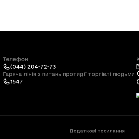
Телефон
(044) 204-72-73
Гаряча лінія з питань протидії торгівлі людьми
1547
Додаткові посилання