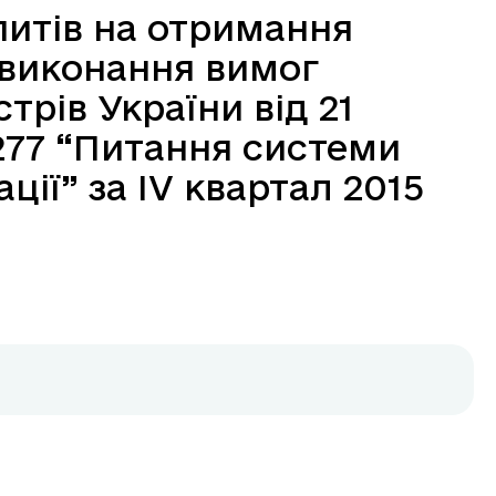
питів на отримання
 виконання вимог
трів України від 21
277 “Питання системи
ції” за IV квартал 2015