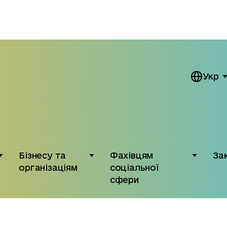
Укр
Бізнесу та
Фахівцям
За
організаціям
соціальної
сфери